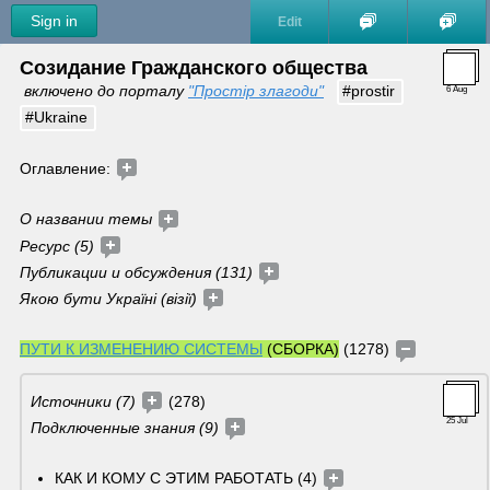
Sign in
Edit
Созидание Гражданского общества
включено до порталу 
"Простір злагоди"
#prostir
6 Aug
#Ukraine
Оглавление: 
О названии темы 
Ресурс (5) 
Публикации и обсуждения (131) 
Якою бути Україні (візії) 
ПУТИ К ИЗМЕНЕНИЮ СИСТЕМЫ
 (СБОРКА)
 (1278)
Источники (7)
 (278)
25 Jul
Подключенные знания (9) 
КАК И КОМУ С ЭТИМ РАБОТАТЬ (4) 