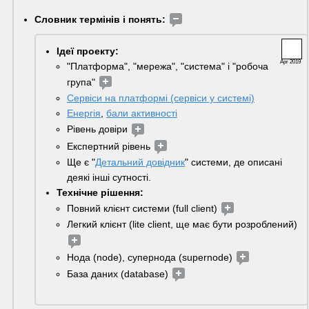
Словник термінів і понять:
Ідеї проекту:
Apr 2019
"Платформа", "мережа", "система" і "робоча 
група" 
Сервіси на платформі (сервіси у системі)
Енергія
, 
бали активності
Рівень довіри 
Експертний рівень 
Ще є "
Детальний довідник
" системи, де описані 
деякі інші сутності.
Технічне рішення:
Повний клієнт системи (full client) 
Легкий клієнт (lite client, ще має бути розроблений) 
Нода (node), супернода (supernode) 
База даних (database) 