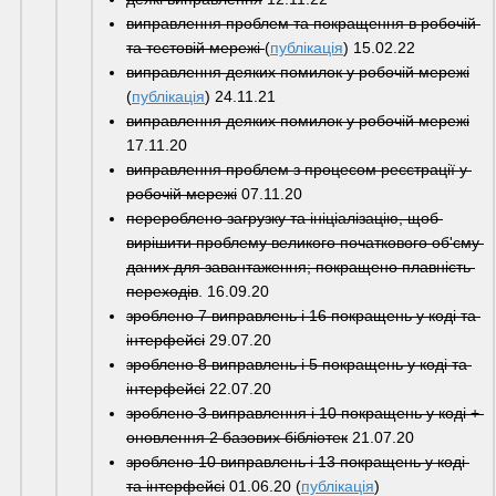
виправлення проблем та покращення в робочій 
та тестовій мережі 
(
публікація
) 15.02.22
виправлення деяких помилок у робочій мережі
(
публікація
) 24.11.21
виправлення деяких помилок у робочій мережі
17.11.20
виправлення проблем з процесом реєстрації у 
робочій мережі
 07.11.20
перероблено загрузку та ініціалізацію, щоб 
вирішити проблему великого початкового об'єму 
даних для завантаження; покращено плавність 
переходів
. 16.09.20
зроблено 7 виправлень і 16 покращень у коді та 
інтерфейсі
 29.07.20
зроблено 8 виправлень і 5 покращень у коді та 
інтерфейсі
 22.07.20
зроблено 3 виправлення і 10 покращень у коді + 
оновлення 2 базових бібліотек
 21.07.20
зроблено 10 виправлень і 13 покращень у коді 
та інтерфейсі
 01.06.20 (
публікація
)