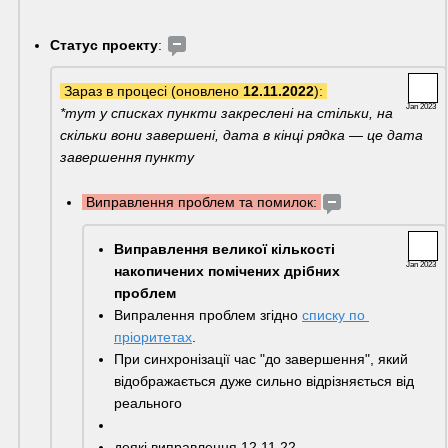
Статус проекту
: 
 Зараз в процесі (оновлено 
12.11.2022
): 
Jan 2023
*тут у списках пункти закреслені на стільки, на 
скільки вони завершені, дата в кінці рядка — це дата 
завершення пункту
 Виправлення проблем та помилок: 
Виправлення великої кількості 
Jan 2023
накопичених помічених дрібних 
проблем
Випралення проблем згідно 
списку по 
пріоритетах
.
При синхронізації час "до завершення", який 
відображається дуже сильно відрізняється від 
реального
деякі виправлення
 12.11.22