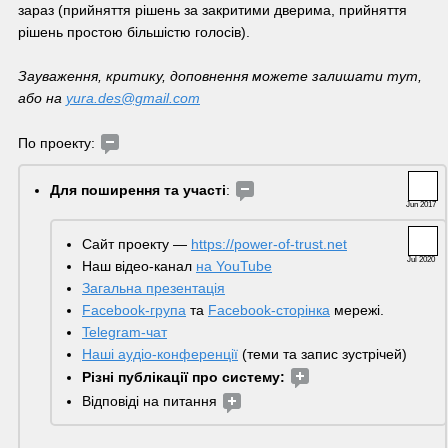
зараз (прийняття рішень за закритими дверима, прийняття 
рішень простою більшістю голосів). 
Зауваження, критику, доповнення можете залишати тут, 
або на 
yura.des@gmail.com
По проекту: 
Для поширення та участі
: 
Jun 2017
Сайт проекту — 
https://power-of-trust.net
Jul 2020
Наш відео-канал 
на YouTube
Загальна презентація
Facebook-група
 та 
Facebook-сторінка
 мережі.
Telegram-чат
Наші аудіо-конференції
 (теми та запис зустрічей)
Різні публікації про систему:
Відповіді на питання 