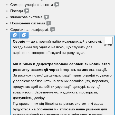
Саморегуляція спільноти 
Посади 
Фінансова система 
Поширення системи 
Сервіси на платформі: 
Сервіс 
— це є певний набір можливих дій у системі, 
Oct 2017
об’єднаний під однією назвою, що служить для 
вирішення конкретної задачі чи ряду задач.
Ми віримо в децентралізовані сервіси як новий етап 
розвитку взаємодії через інтернет, самоорганізації.
За рахунок повної децентралізації і криптографії усуваємо 
у сервісах зав’язаність на певних організаціях, персонах, 
продуктах щоб запобігти узурпації, цензурі, корупції, 
вразливості. Забезпечуємо: надійність, прозорість, 
доступність, довіру.
Під враженням від біткоіна та різних систем, які зараз 
будуються на блокчейні ми втілюємо наше рішення для 
самоорганізації громадянського суспільства, в основі 