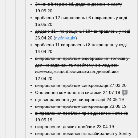
Зміни в інтерфейсі, додано дорожню карту
19.05.20
зроблено 12 виправлень і 6 покращень у коді
15.05.20
додано 11+ покращень і 18+ виправлень у коді
26.04.20 (
публікація
)
зроблено 11 виправлень і 8 покращень у коді
14.04.20
виправлення проблем відображення голосів у 
деяких задачах, та проблему з вкладкою 
системи, якщо її залишити на деякий час
12.04.20
виправлення проблем синхронізації
 27.03.20
Оновлення компонентів системи
 24.07.19 
ще виправлення для синхронізації
 24.05.19
виправлення проблем синхронізації
 23.05.19
виправлення проблем при відновленні ключів
19.05.19
виправлення деяких проблем
 23.04.19
виправлення помилок які назбиралися у Sentry