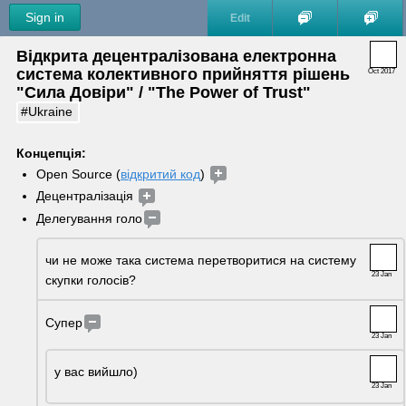
Sign in
Edit
Відкрита децентралізована електронна 
система колективного прийняття рішень 
Oct 2017
"Сила Довіри" / "The Power of Trust"
#Ukraine
Концепція:
Open Source (
відкритий код
) 
Децентралізація 
Делегування голо
чи не може така система перетворитися на систему 
23 Jan
скупки голосів?
Супер
23 Jan
у вас вийшло)
23 Jan