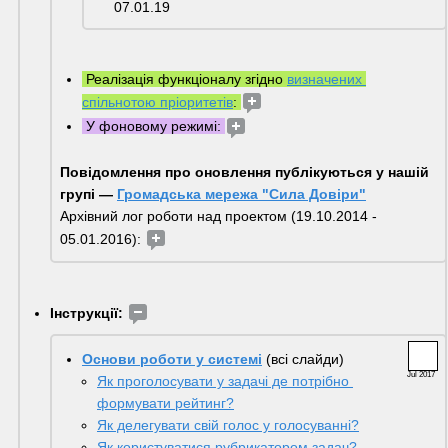
07.01.19
 Реалізація функціоналу згідно 
визначених 
спільнотою пріоритетів
: 
 У фоновому режимі: 
Повідомлення про оновлення публікуються у нашій 
групі — 
Громадська мережа "Сила Довіри"
Архівний лог роботи над проектом (19.10.2014 - 
05.01.2016): 
Інструкції:
Основи роботи у системі
 (всі слайди) 
Jul 2017
Як проголосувати у задачі де потрібно 
формувати рейтинг?
Як делегувати свій голос у голосуванні?
Як користуватися рубрикатором задач?