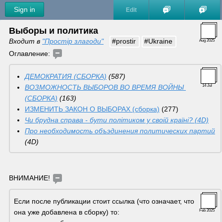
Sign in
Edit
Выборы и политика
Входит в
"Простір злагоди"
#prostir
#Ukraine
Aug 2025
Оглавление: 
ДЕМОКРАТИЯ (СБОРКА)
 (587)
ВОЗМОЖНОСТЬ ВЫБОРОВ ВО ВРЕМЯ ВОЙНЫ 
14 Jul
(СБОРКА)
 (163) 
ИЗМЕНИТЬ ЗАКОН О ВЫБОРАХ (сборка)
 (277)
Чи брудна справа - бути політиком у своій країні? (4D)
Про необходимость объэдинения политических партий
(4D) 
ВНИМАНИЕ! 
Если после публикации стоит ссылка (что означает, что 
она уже добавлена в сборку) то:  
Feb 2025