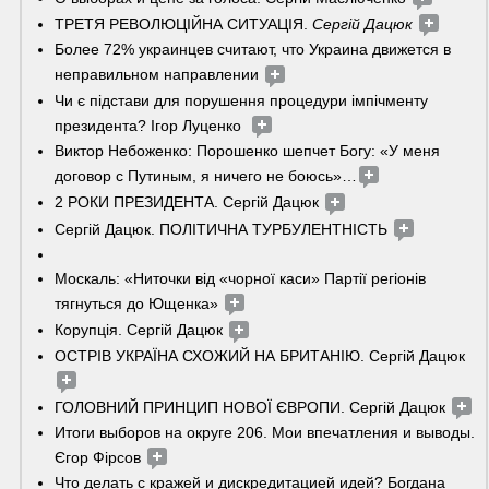
ТРЕТЯ РЕВОЛЮЦІЙНА СИТУАЦІЯ. 
Сергій Дацюк
Более 72% украинцев считают, что Украина движется в 
неправильном направлении 
Чи є підстави для порушення процедури імпічменту 
президента? Ігор Луценко  
Виктор Небоженко: Порошенко шепчет Богу: «У меня 
договор с Путиным, я ничего не боюсь»…
2 РОКИ ПРЕЗИДЕНТА. Сергій Дацюк 
Сергій Дацюк. ПОЛІТИЧНА ТУРБУЛЕНТНІСТЬ 
Москаль: «Ниточки від «чорної каси» Партії регіонів 
тягнуться до Ющенка»
Корупція. Сергій Дацюк 
ОСТРІВ УКРАЇНА СХОЖИЙ НА БРИТАНІЮ. Сергій Дацюк 
ГОЛОВНИЙ ПРИНЦИП НОВОЇ ЄВРОПИ. Сергій Дацюк 
Итоги выборов на округе 206. Мои впечатления и выводы. 
Єгор Фірсов 
Что делать с кражей и дискредитацией идей? Богдана 