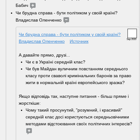
Бабич 
Чи брудна справа - бути політиком у своій країні? 
Владислав Оленченко 
Чи брудна справа - бути політиком у своій країні?
Sep 2020
Владислав Оленченко
Источник
А давайте прямо, друзі... 
Чи є в Україні середній клас? 
Чи був Майдан вуличним повстанням середнього 
класу проти сваволі кримінальних баронів за право 
жити в нормальній країні европейського зразка?
Якщо відповідь так, наступне питання - більш пряме і 
жорсткіше: 
Чому такий просунутий, "розумний, і красивий" 
середній клас досі користуються середньовічними 
методами відстоювання своїх політичних інтересів? 