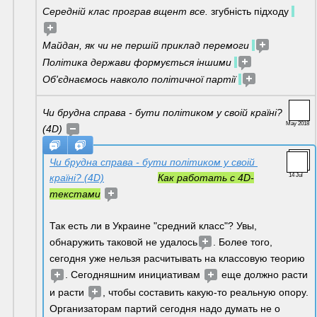
Середній клас програв вщент все. 
згубність підходу
Майдан, як чи не першій приклад перемоги 
Політика держави формується іншими 
Об'єднаємось навколо політичної партії 
Чи брудна справа - бути політиком у своій країні? 
May 2018
(4D) 
Чи брудна справа - бути політиком у своій 
країні? (4D)
Как работать с 4D-
14 Jul
текстами
Так есть ли в Украине "средний класс"? Увы, 
обнаружить таковой не удалось
. Более того, 
сегодня уже нельзя расчитывать на классовую теорию 
. Cегодняшним инициативам 
 еще должно расти 
и расти 
, чтобы составить какую-то реальную опору. 
Организаторам партий сегодня надо думать не о 