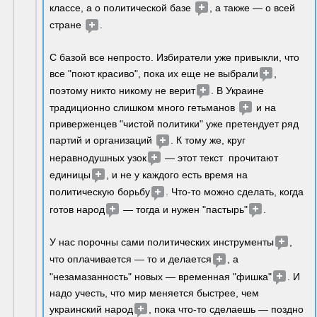
классе, а о политической базе 
, а также — о всей 
стране 
.
С базой все непросто. Избиратели уже привыкли, что 
все "поют красиво", пока их еще не выбрали
, 
поэтому никто никому не верит
. В Украине 
традиционно слишком много гетьманов 
 и на 
приверженцев "чистой политики" уже претендует ряд 
партий и организаций 
. К тому же, круг 
неравнодушных узок
 — этот текст  прочитают 
единицы
, и не у каждого есть время на 
политическую борьбу
. Что-то можно сделать, когда 
готов народ
 — тогда и нужен "пастырь"
.
У нас порочны сами политических инструменты
, 
что оплачивается — то и делается
, а 
"незамазанность" новых — временная "фишка"
. И 
надо учесть, что мир меняется быстрее, чем 
украинский народ
, пока что-то сделаешь — поздно 