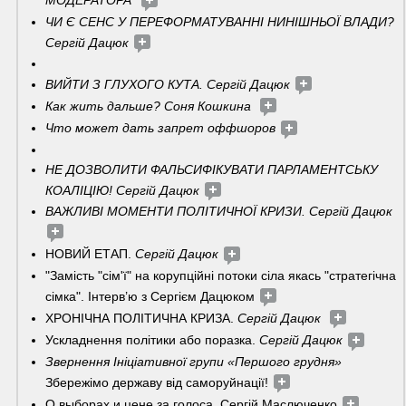
МОДЕРАТОРА" 
ЧИ Є СЕНС У ПЕРЕФОРМАТУВАННІ НИНІШНЬОЇ ВЛАДИ? 
Сергій Дацюк 
ВИЙТИ З ГЛУХОГО КУТА. Сергій Дацюк 
Как жить дальше? Соня Кошкина  
Что может дать запрет оффшоров 
НЕ ДОЗВОЛИТИ ФАЛЬСИФІКУВАТИ ПАРЛАМЕНТСЬКУ 
КОАЛІЦІЮ! Сергій Дацюк 
ВАЖЛИВІ МОМЕНТИ ПОЛІТИЧНОЇ КРИЗИ. Сергій Дацюк
НОВИЙ ЕТАП. 
Сергій Дацюк
"Замість "сім'ї" на корупційні потоки сіла якась "стратегічна 
сімка". Інтерв’ю з Сергієм Дацюком 
ХРОНІЧНА ПОЛІТИЧНА КРИЗА. 
Сергій Дацюк 
Ускладнення політики або поразка. 
Сергій Дацюк 
Звернення Ініціативної групи «Першого грудня» 
Збережімо державу від саморуйнації!
О выборах и цене за голоса. Сергій Маслюченко 