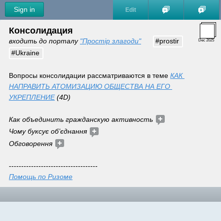
Sign in
Edit
Консолидация
входить до порталу 
"Простір злагоди"
#prostir
Dec 2025
#Ukraine
Вопросы консолидации рассматриваются в теме 
КАК 
НАПРАВИТЬ АТОМИЗАЦИЮ ОБЩЕСТВА НА ЕГО 
УКРЕПЛЕНИЕ
 (4D)
Как объединить гражданскую активность 
Чому буксує об’єднання
Обговорення
------------------------------------
Помощь по Ризоме