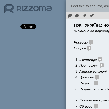
Feel free to add info, a
Гра "Україна: но
включено до порталу
Ресурсы 
Сборка 
Інструкція 
Протиріччя 
Актори виявлені 
Цінності 
Ресурси 
Результати модел
----------------------------
Знакомство учас
Об игре 