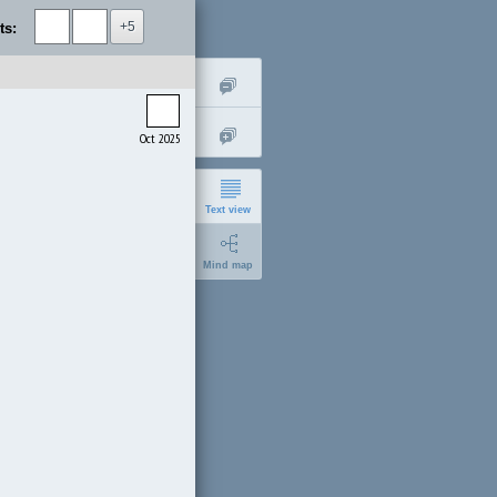
+5
ts:
Oct 2025
Text view
Mind map
short
expanded