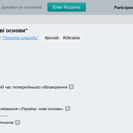
sk question or comment
Enter Rizzoma
Participan
ві основи" 
 
"Простір злагоди"
#prostir
#Ukraine
під час попереднього обговорення
ювання «Україна: нові основи»
------
тников 