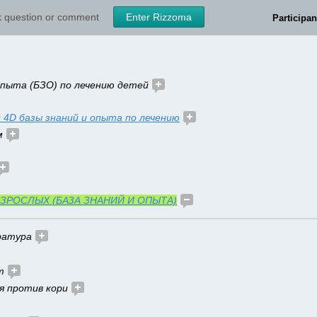
sk question or comment
Enter Rizzoma
Participan
опыта (БЗО) по лечению детей 
 4D базы знаний и опыта по лечению
м 
ВЗРОСЛЫХ (БАЗА ЗНАНИЙ И ОПЫТА)
ратура 
т 
я против кори 