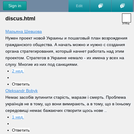
Sign in
Edit
discus.html
14 May
Марьяна Шевцова
Нужен проект новой Украины и пошаговый план возрождения 
гражданского общества. А начать можно и нужно с создания 
органа стратегирования, который начнет работать над этим 
проектом. Стратегов в Украине немало - их имена у всех на 
слуху. Многие из них под санкциями.
2 нед.
Ответить
Oleksandr Bobyk
Немає засобів зупинити старість, маразм і смерть. Проблема 
українців не в тому, що вони вимирають, а в тому, що в їхньому 
середовищі немає бажаючих створити щось нове ..
1 нед.
Ответить