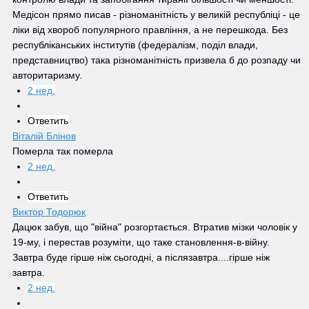
Медісон прямо писав - різноманітність у великій республіці - це 
ліки від хвороб популярного правління, а не перешкода. Без 
республіканських інститутів (федералізм, поділ влади, 
представництво) така різноманітність призвела б до розпаду чи 
авторитаризму.
2 нед.
Ответить
Віталій Блінов
Померла так померла
2 нед.
Ответить
Виктор Тодорюк
Дацюк забув, що "війна" розгортається. Втратив мізки чоловік у 
19-му, і перестав розуміти, що таке становлення-в-війну. 
Завтра буде гірше ніж сьогодні, а післязавтра....гірше ніж 
завтра.
2 нед.