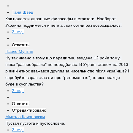
Таня Швец
Как надоели диванные философы и стратеги. Наоборот 
Украина поднимется и пепла , как сотни раз возрождалась.
2 нед.
Ответить
Павло Мунтян
Ну так нюанс в тому що парадигма, введена 12 років тому, 
ніяке "разнообразие" не передбачає. В Україні станом на 2013 
р який етнос вважався другим за чисельністю після українців? І 
спробуйте зараз сказати про "різноманіття", то яка реакція 
буде в суспільства?
2 нед.
Ответить
Отредактировано
Мыкола Качановскы
Пустая пустота и пустословие.
2 нед.