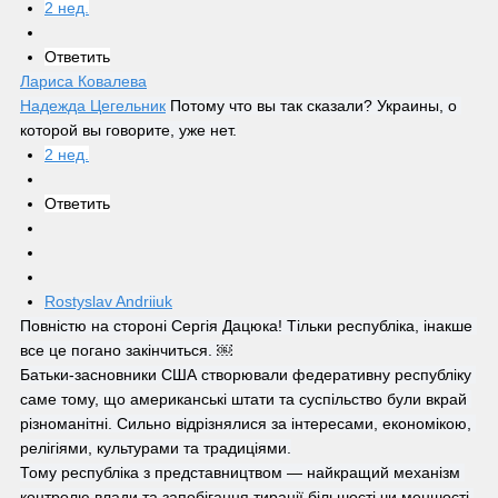
2 нед.
Ответить
Лариса Ковалева
Надежда Цегельник
 Потому что вы так сказали? Украины, о 
которой вы говорите, уже нет.
2 нед.
Ответить
Rostyslav Andriiuk
Повністю на стороні Сергія Дацюка! Тільки республіка, інакше 
все це погано закінчиться. ￼
Батьки-засновники США створювали федеративну республіку 
саме тому, що американські штати та суспільство були вкрай 
різноманітні. Сильно відрізнялися за інтересами, економікою, 
релігіями, культурами та традиціями.
Тому республіка з представництвом — найкращий механізм 
контролю влади та запобігання тиранії більшості чи меншості.