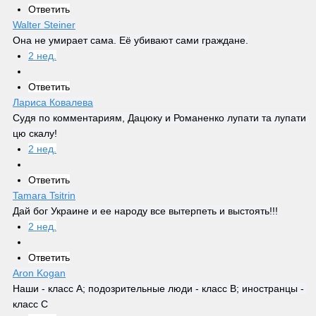
Ответить
Walter Steiner
Она не умирает сама. Её убивают сами граждане.
2 нед.
Ответить
Лариса Ковалева
Судя по комментариям, Дацюку и Романенко лупати та лупати 
цю скалу!
2 нед.
Ответить
Tamara Tsitrin
Дай бог Украине и ее народу все вытерпеть и выстоять!!!
2 нед.
Ответить
Aron Kogan
Наши - класс А; подозрительные люди - класс В; иностранцы - 
класс С