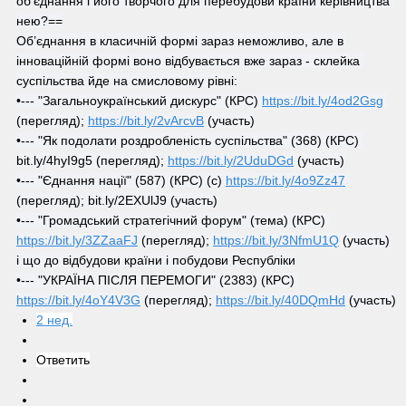
об'єднання і його творчого для перебудови країни керівництва 
нею?==
Об’єднання в класичній формі зараз неможливо, але в 
інноваційній формі воно відбувається вже зараз - склейка 
суспільства йде на смисловому рівні:
•--- "Загальноукраїнський дискурс" (КРС) 
https://bit.ly/4od2Gsg
(перегляд); 
https://bit.ly/2vArcvB
 (участь)
•--- "Як подолати роздробленість суспільства" (368) (КРС) 
bit.ly/4hyI9g5 (перегляд); 
https://bit.ly/2UduDGd
 (участь)
•--- "Єднання нації" (587) (КРС) (с) 
https://bit.ly/4o9Zz47
(перегляд); bit.ly/2EXUlJ9 (участь)
•--- "Громадський стратегічний форум" (тема) (КРС) 
https://bit.ly/3ZZaaFJ
 (перегляд); 
https://bit.ly/3NfmU1Q
 (участь)
і що до відбудови країни і побудови Республіки
•--- "УКРАЇНА ПІСЛЯ ПЕРЕМОГИ" (2383) (КРС) 
https://bit.ly/4oY4V3G
 (перегляд); 
https://bit.ly/40DQmHd
 (участь)
2 нед.
Ответить