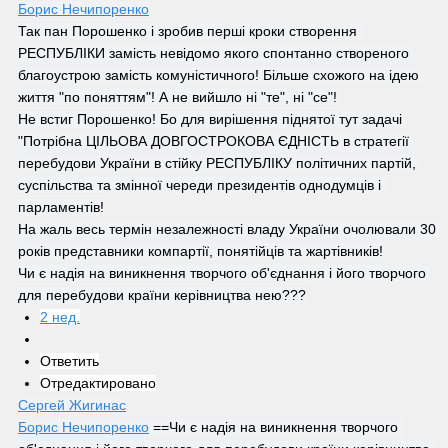
Борис Нечипоренко
Так пан Порошенко і зробив перші кроки створення 
РЕСПУБЛІКИ замість невідомо якого спонтанно створеного 
благоустрою замість комуністичного! Більше схожого на ідею 
життя "по поняттям"! А не вийшло ні "те", ні "се"!
Не встиг Порошенко! Бо для вирішення піднятої тут задачі 
"Потрібна ЦІЛЬОВА ДОВГОСТРОКОВА ЄДНІСТЬ в стратегії 
перебудови України в стійку РЕСПУБЛІКУ політичних партій, 
суспільства та змінної череди президентів однодумців і 
парламентів!
На жаль весь термін незалежності владу України очолювали 30 
років представники компартії, понятійців та жартівників!
Чи є надія на виникнення творчого об'єднання і його творчого 
для перебудови країни керівництва нею???
2 нед.
Ответить
Отредактировано
Сергей Жигинас
Борис Нечипоренко
 ==Чи є надія на виникнення творчого 