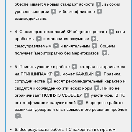
обеспечивается новый стандарт ясности 
, высокий 
уровень синергии 
  и бесконфликтное 
взаимодействие. 
4. С помощью технологий КР общество решает 
 свои 
проблемы 
 и становится разумным 
,  
самоуправляемым 
 и влиятельным 
. Социум 
получает "меритократию без меритократов" 
. 
5. Принять участие в работе 
, которая выстраивается 
на ПРИНЦИПАХ КР 
, может КАЖДЫЙ 
. Правила 
сотрудничества 
 носят рекомендательный характер и 
сводятся к соблюдению этических норм 
. Ничто не 
ограничивает ПОЛНУЮ СВОБОДУ 
 участников.  В ПС 
нет конфликтов и нарушителей 
. В процессе работы 
возникает доверие и опыт совместного решения проблем 
. 
6. Все результаты работы ПС находятся в открытом 