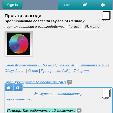
Sign in
Edit
Простір злагоди
Пространство согласия / Space of Harmony 
4 Jul
портал согласия и взаимодействия 
#prostir
#Ukraine
Сайт Коллективный Разум
 | 
Група на ФБ
 | 
Страничка а ФБ
 | 
Обсуждения
 | 
О нас
 | 
Про проект (wiki)
 | 
Telegram
Про "Пространство согласия"  (4D)
Экскурсия по когнитивному 
пространству
Oct 2025
Помощь: Как работать с 4D-текстами 