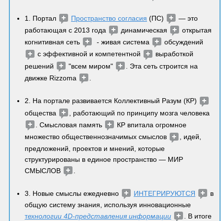
1. Портал 
Пространство согласия
 (ПС) 
 — это 
работающая с 2013 года 
 динамическая 
 открытая 
когнитивная сеть 
  - живая система 
 обсуждений 
 с эффективной и компетентной 
 выработкой 
решений 
 "всем миром" 
. Эта сеть строится на 
движке Rizzoma 
. 
2. На портале развивается Коллективный Разум (КР) 
общества 
, работающий по принципу мозга человека 
. Смысловая память 
 КР впитала огромное 
множество общественнозначимых смыслов 
, идей, 
предложений, проектов и мнений, которые 
структурированы в единое пространство — МИР 
СМЫСЛОВ 
. 
3. Новые смыслы ежедневно 
ИНТЕГРИРУЮТСЯ
 в 
общую систему знания, используя инновационные 
т
ехнологии 4D-представления информации
. В итоге 