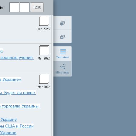
+238
ts:
Jan 2024
Jan 2023
да
Российско-беларусские военные учения 
Text view
Mar 2022
Mind map
в Украине»
Mar 2022
. Будет ли новое 
 торговлю Украины 
short
 Украину
expanded
вры США и России
 Украине