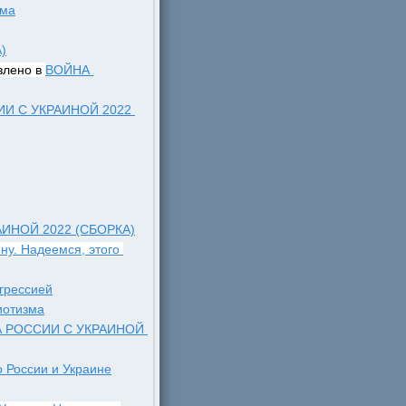
зма
)
влено в 
ВОЙНА 
И С УКРАИНОЙ 2022 
ИНОЙ 2022 (СБОРКА)
у. Надеемся, этого 
грессией
иотизма
 РОССИИ С УКРАИНОЙ 
 России и Украине