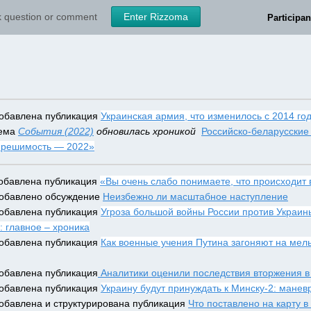
sk question or comment
Enter Rizzoma
Participan
добавлена публикация 
Украинская армия, что изменилось с 2014 го
ема 
События (2022)
 обновилась хроникой  
 решимость — 2022»
добавлена публикация 
«Вы очень слабо понимаете, что происходит 
добавлено обсуждение 
Неизбежно ли масштабное наступление
добавлена публикация 
Угроза большой войны России против Украины
: главное – хроника
добавлена публикация 
Как военные учения Путина загоняют на мель
добавлена публикация
 Аналитики оценили последствия вторжения в
добавлена публикация 
Украину будут принуждать к Минску-2: мане
добавлена и структурирована публикация 
Что поставлено на карту в