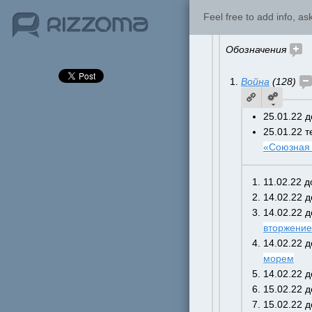
Топики 2022 
Feel free to add info, a
Обозначения 
Война
 (128)
25.01.22 
25.01.22 т
«Союзная
11.02.22 
14.02.22 
14.02.22 
вторжение
14.02.22 
морем
14.02.22 
15.02.22 
15.02.22 