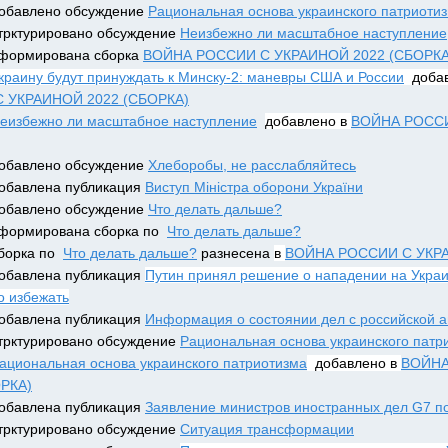
добавлено обсуждение 
Рациональная основа украинского патриоти
стрктурировано обсуждение 
Неизбежно ли масштабное наступление
сформирована сборка 
ВОЙНА РОССИИ С УКРАИНОЙ 2022 (СБОРКА
краину будут принуждать к Минску-2: маневры США и России
  доба
 УКРАИНОЙ 2022 (СБОРКА)
еизбежно ли масштабное наступление
добавлено в 
ВОЙНА РОССИ
добавлено обсуждение 
Хлеборобы, не расслабляйтесь
добавлена публикация 
Виступ Міністра оборони України
добавлено обсуждение 
Что делать дальше?
сформирована сборка по  
Что делать дальше?
борка по  
Что делать дальше?
 разнесена 
в 
ВОЙНА РОССИИ С УКРА
добавлена публикация 
Путин принял решение о нападении на Украин
 избежать
добавлена публикация 
Информация о состоянии дел с российской а
стрктурировано обсуждение 
Рациональная основа украинского патр
ациональная основа украинского патриотизма
  добавлено в 
ВОЙНА
ОРКА)
добавлена публикация 
Заявление министров иностранных дел G7 по
стрктурировано обсуждение 
Ситуация трансформации