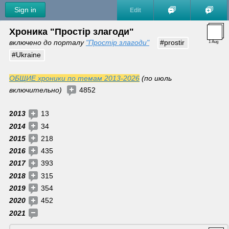
Sign in
Edit
Хроника "Простір злагоди"
включено до порталу 
"Простір злагоди"
#prostir
1 Aug
#Ukraine
ОБЩИЕ хроники по темам 2013-2026
 (по июль 
включительно)  
 4852
2
013 
 13
2014 
 34
2015 
 218
2016 
 435
2017 
 393
2018 
 315
2019 
 354
2020 
 452 
2021 