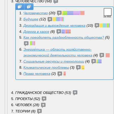
ЧЕЛОВЕЧЕСТВО (68) 
Человечество
 (20) 
.
....
......
...... 
Jan 2022
Будущее
 (12) 
Деградация и вырождение человека
 (10) 
Дорога в хаосе
 (8) 
...
..
.
..
Как преодолеть раздробленность общества?
 (5) 
Энерге́тика — область хозяйственно-
экономической деятельности человека
 (4) 
Социальные ресурсы и технологии
 (4) 
.
.
.
..
Климатические проблемы
 (3) 
..
Права человека
 (2) 
..
ГРАЖДАНСКОЕ ОБЩЕСТВО (53) 
ПРОЕКТЫ (52) 
ЧЕЛОВЕК (28) 
ТЕОРИИ (8) 