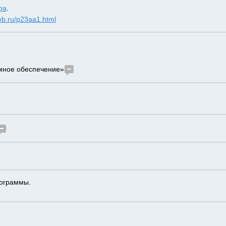
ра
.
eb.ru/p23aa1.html
мное обеспечение»
ограммы.