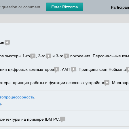
sk question or comment
Enter Rizzoma
Participan
ия
Компьютеры 1-го
, 2-го
 и 3-го
 поколения. Персональные ко
ения цифровых компьютеров
. АМТ
. Принципы фон Неймана
ьютера: принцип работы и функции основных устройств
. Многоп
гопроцессорность
.
а
.
рхитектуры на примере IBM PC.