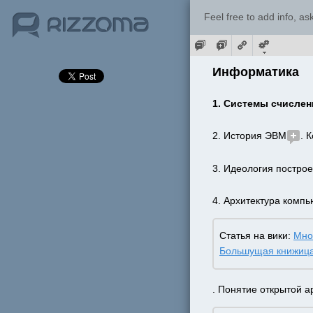
Feel free to add info, a
Информатика
1. Системы счислен
2. История ЭВМ
. 
3. Идеология постро
4. Архитектура комп
Статья на вики: 
Мно
Большущая книжиц
. Понятие открытой а