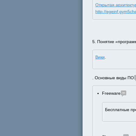
Открытая архитекту
http://egeinf.gym5ch
5. Понятие «програм
Вики
.
. Основные виды ПО
Freeware
Бесплатные пр