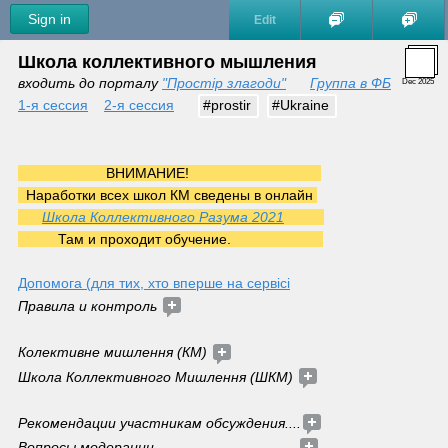
Sign in
Edit
Школа коллективного мышления
входить до порталу 
"Простір злагоди"
Группа в ФБ
Dec 2025
1-я сессия
2-я сессия
#prostir
#Ukraine
                      ВНИМАНИЕ!                                 
  Наработки всех школ КМ сведены в онлайн 
Школа Коллективного Разума 2021
          Там и проходит обучение.                       
Допомога (для тих, хто вперше на сервісі
Правила и контроль 
Колективне мишлення (КМ) 
Школа Коллективного Мишлення (ШКМ) 
Рекомендации участникам обсуждения....
Вопросы модерации....................................