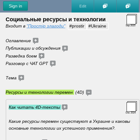
Sign in
Edit
Социальные ресурсы и технологии
Входит в
"Простір злагоди"
#prostir
#Ukraine
Sep 2025
Оглавление 
Публикации и обсуждения 
Разведка боем
Разговор с ЧАТ GPT
Тема 
Ресурсы и технологии перемен 
 (4D) 
Как читать 4D-тексты 
Dec 2024
Какие ресурсы перемен существуют в Украине и каковы 
основные технологии их успешного применения?. 