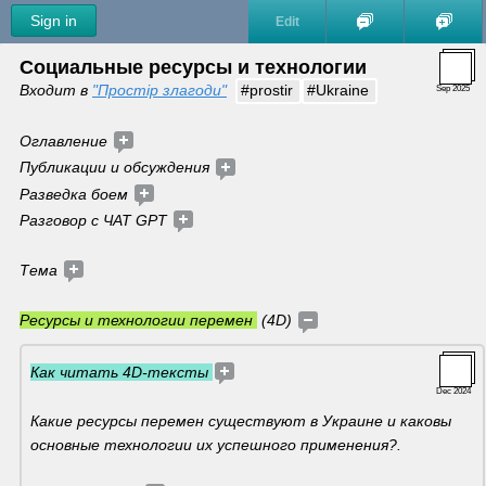
Sign in
Edit
Социальные ресурсы и технологии
Входит в
"Простір злагоди"
#prostir
#Ukraine
Sep 2025
Оглавление 
Публикации и обсуждения 
Разведка боем
Разговор с ЧАТ GPT
Тема 
Ресурсы и технологии перемен 
 (4D) 
Как читать 4D-тексты 
Dec 2024
Какие ресурсы перемен существуют в Украине и каковы 
основные технологии их успешного применения?. 