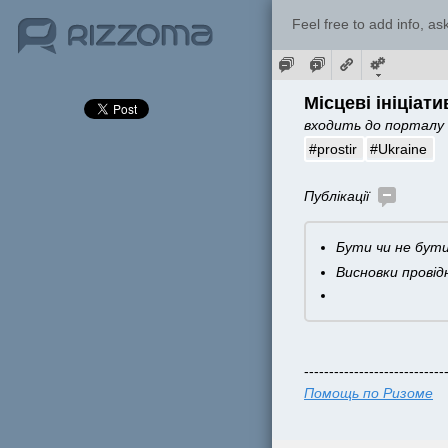
Feel free to add info, a
Місцеві ініціати
входить до порталу 
#prostir
#Ukraine
Публікації  
Бути чи не бути
Висновки провід
----------------------------
Помощь по Ризоме