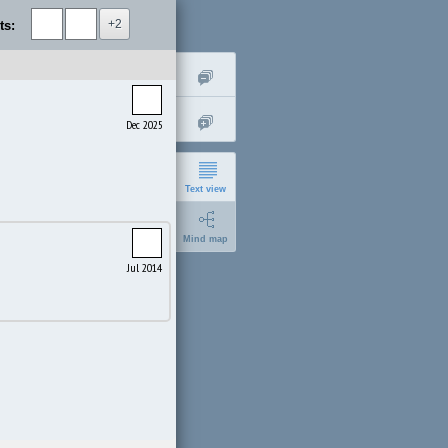
+2
ts:
Dec 2025
Text view
Mind map
Jul 2014
short
expanded