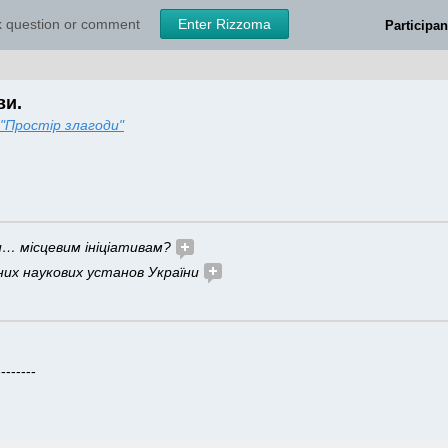
sk question or comment
Enter Rizzoma
Participan
ви.
"Простір злагоди"
… місцевим ініціативам? 
них наукових установ України
--------