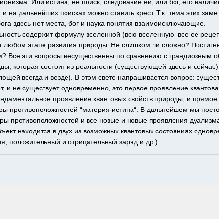
онизма. Или истина, ее поиск, следование ей, или бог, его наличие
и на дальнейших поисках можно ставить крест. Т.к. тема этих замет
ога здесь нет места, бог и наука понятия взаимоисключающие.
льность содержит формулу вселенной (всю вселенную, все ее рецеп
а любом этапе развития природы. Не слишком ли сложно? Постигне
м? Все эти вопросы несущественны по сравнению с грандиозным 
ы, которая состоит из реальности (существующей здесь и сейчас) 
ющей всегда и везде). В этом свете напрашивается вопрос: сущест
, и не существует одновременно, это первое проявление квантован
ндаментальное проявление квантовых свойств природы, и прямое 
ы противоположностей “материя-истина“. В дальнейшем мы посто
ры противоположностей и все новые и новые проявления дуализма 
объект находится в двух из возможных квантовых состояниях одновр
ия, положительный и отрицательный заряд и др.) 