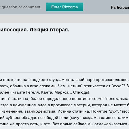
sk question or comment
Enter Rizzoma
Participan
илософия. Лекция вторая.
и в том, что наш подход к фундаментальной паре противоположнос
ать, обвинив в игре словами. Чем “истина“ отличается от “духа“? 
далее читайте Гегеля, Канта, Маркса... Отнюдь!
“истина“ статична, более определенное понятие того же: “нелокальная
сегда в неизменном виде в противовес материи, которая не может бе
 изменения, взаимодействия. Истина статична. Понятие “дух“, “творе
ий субъект обладает свободой воли (хочу - создам частицы с такими
стина же просто есть, и все. Вот прямо сейчас мы отмежевываемся 