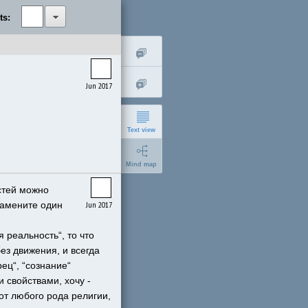
ts:
Jun 2017
Text view
Mind map
тей можно 
Замените один 
Jun 2017
 реальность“, то что 
short
з движения, и всегда 
ц“, “сознание“ 
expanded
 свойствами, хочу - 
от любого рода религии, 