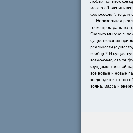
любых попыток креаци
можно объяснить все, 
философия“, то для б
     Нелокальная реа
точке пространства н
Сколько мы уже знае
существования природ
реальности (существу
вообще? И существует
возможных, самое фу
фундаментальной пар
все новые и новые па
когда один и тот же 
волна, масса и энерг