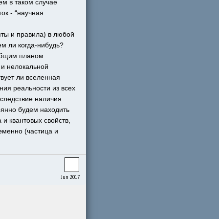
м в таком случае 
ок - “научная 
ты и правила) в любой 
м ли когда-нибудь? 
общим планом 
и нелокальной 
вует ли вселенная 
ия реальности из всех 
следствие наличия 
янно будем находить 
и квантовых свойств, 
еменно (частица и 
Jun 2017