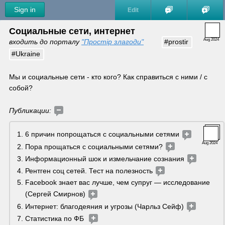
Sign in
Edit
Социальные сети, интернет
Aug 2024
входить до порталу 
"Простір злагоди"
#prostir
#Ukraine
Мы и социальные сети - кто кого? Как справиться с ними / с 
собой?
Публикации: 
6 причин попрощаться с социальными сетями 
Aug 2024
Пора прощаться с социальными сетями? 
Информационный шок и измельчание сознания 
Рентген соц сетей. Тест на полезность 
Facebook знает вас лучше, чем супруг — исследование 
(Сергей Смирнов) 
Интернет: благодеяния и угрозы (Чарльз Сейф) 
Статистика по ФБ  