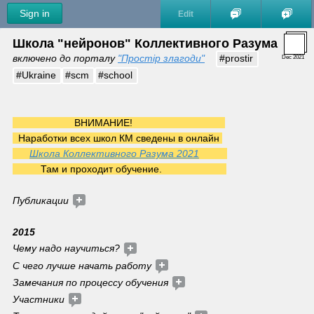
Sign in
Edit
Школа "нейронов" Коллективного Разума
включено до порталу 
"Простір злагоди"
#prostir
Dec 2021
#Ukraine
#scm
#school
                      ВНИМАНИЕ!                                 
  Наработки всех школ КМ сведены в онлайн 
Школа Коллективного Разума 2021
          Там и проходит обучение.                       
Публикации 
2015
Чему надо научиться? 
С чего лучше начать работу 
Замечания по процессу обучения 
Участники 