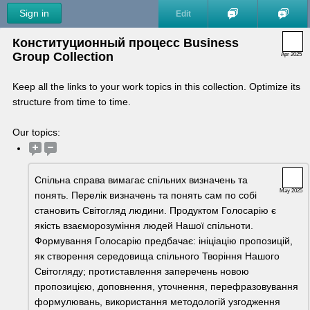
Sign in
Edit
Конституционный процесс
 Business 
Group Collection
Apr 2025
Keep all the links to your work topics in this collection. Optimize its 
structure from time to time.
Our topics:
Спільна справа вимагає спільних визначень та 
May 2025
понять. Перелік визначень та понять сам по собі 
становить Світогляд людини. Продуктом Голосарію є 
якість взаєморозуміння людей Нашої спільноти. 
Формування Голосарію предбачає: ініціацію пропозицій, 
як створення середовища спільного Творіння Нашого 
Світогляду; протиставлення заперечень новою 
пропозицією, доповнення, уточнення, перефразовування 
формулювань, використання методологій узгодження 