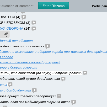
ДЕЛАТЬ КАЖДОМУ (6) 
sk question or comment
Enter Rizzoma
Participan
А СЕБЯ (2) 
ВАТЬСЯ (4) 
Я ЧЕЛОВЕКОМ (3) 
КАЯ ОБОРОНА
 (14) 
данный артобстрел
а действий при обстрелах 
дство по выживанию и обороне города при массовых беспорядках
в городе
жить и победить в войне (принципы)
ние в боевых условиях
лить, что стреляет (по звуку) и отреагировать 
ределить какой армии боец/ техника 
осты
лы и бомбоубежища
розе принудительной депортации 
лать, если вас мобилизуют в армию орков 