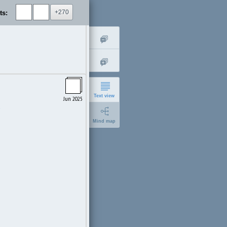
+270
ts:
Text view
Jun 2025
Mind map
short
expanded