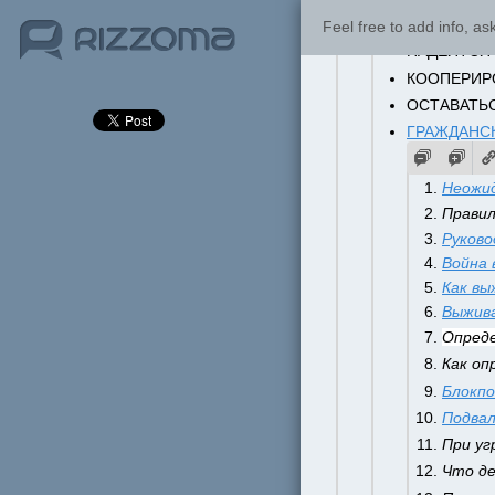
ЧТО НАДО 
Feel free to add info, a
НАДЕЯТСЯ Н
КООПЕРИРО
ОСТАВАТЬС
ГРАЖДАНС
Неожи
Правил
Руково
Война 
Как вы
Выжива
Опреде
Как оп
Блокп
Подва
При уг
Что де