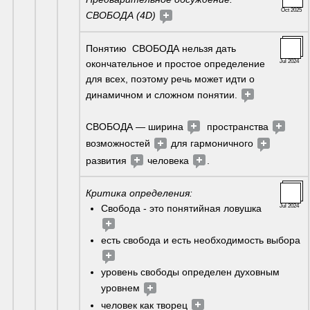
Oct 2025
СВОБОДА (4D) 
Понятию  СВОБОДА нельзя дать 
окончательное и простое определение 
Jul 2024
для всех, поэтому речь может идти о 
динамичном и сложном понятии. 
СВОБОДА — ширина 
  пространства 
возможностей 
 для гармоничного 
развития 
 человека 
.  
Критика определения: 
Свобода - это понятийная ловушка 
Jul 2024
есть свобода и есть необходимость выбора 
уровень свободы определен духовным 
уровнем 
человек как творец 