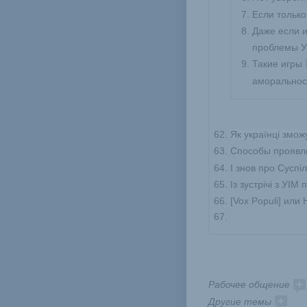
Если только 
Даже если и
проблемы У
Такие игры 
аморальнос
Як українці змож
Способы проявле
І знов про Суспі
Із зустрічі з УІМ
[Vox Populi] или
Рабочее общение 
Другие темы 