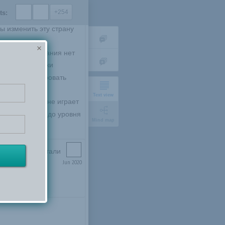
+254
ts:
лигархи либо не 
ы изменить эту страну 
сегодня понимания нет 
ть динамически 
 будет моделировать 
Text view
е игры почти не играет 
школу хотя бы до уровня 
Mind map
 а то когда стали 
7 века по 
Jun 2020
о свременным 
short
expanded