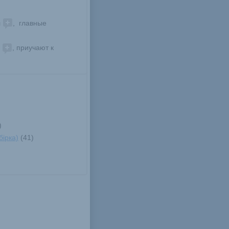
 
,  главные 
 
, приучают к 
)
ірка)
 (41)