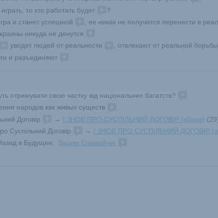
играть, то кто работать будет 
?
гра и станет успешной 
, ее никак не получится перенести в реал
краины никуда не денутся 
. 
 уводят людей от реальности 
, отвлекают от реальной борьбы
ти и разъединяют 
. 
уть отримувати свою частку від національних багатств? 
ния народов как живых существ 
льний Договір 
 → 
І ЗНОВ ПРО СУСПІЛЬНИЙ ДОГОВІР (збірка)
 (29
 про Суспільний Договір 
 → 
І ЗНОВ ПРО СУСПІЛЬНИЙ ДОГОВІР (зб
 Назад в Будущее.  
Вадим Еремейчук