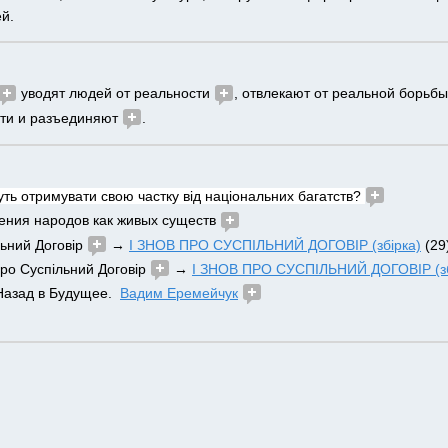
й.
 уводят людей от реальности 
, отвлекают от реальной борьбы
ти и разъединяют 
. 
уть отримувати свою частку від національних багатств? 
ния народов как живых существ 
льний Договір 
 → 
І ЗНОВ ПРО СУСПІЛЬНИЙ ДОГОВІР (збірка)
 (29
 про Суспільний Договір 
 → 
І ЗНОВ ПРО СУСПІЛЬНИЙ ДОГОВІР (зб
 Назад в Будущее.  
Вадим Еремейчук