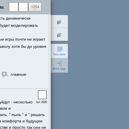
+254
ts:
сегодня понимания нет 
ть динамически 
 будет моделировать 
е игры почти не играет 
школу хотя бы до уровня 
Text view
Mind map
 
,  главные 
йдут - несколько 
Jun 2020
short
ом и 
expanded
ь, " пыль " и " решать 
на комфорта и будущее 
ве и просто так они не 