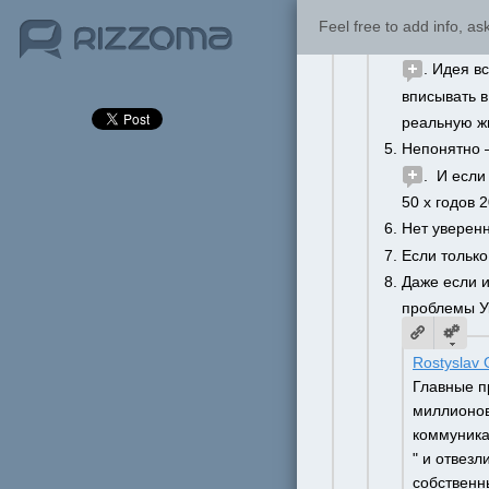
вряд ли уда
Feel free to add info, a
В игре долж
. Идея в
вписывать в
реальную ж
Непонятно —
.  И есл
50 х годов 2
Нет уверенн
Если только 
Даже если и
проблемы У
Rostyslav
Главные п
миллионов
коммуникат
" и отвезл
собственны