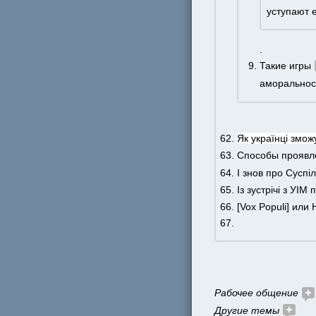
уступают е
. 
Такие игры 
аморальнос
Як українці змож
Способы проявле
І знов про Суспі
Із зустрічі з УІМ
[Vox Populi] или
Рабочее общение 
Другие темы 