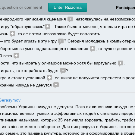
стся 
. 
sk question or comment
Enter Rizzoma
Participan
на работать искомая модель Украины 
, но что это за модель — 
сенародного написания сценария 
  натолкнулась на невозможнос
 игру "обратную связь"
.  Также было отмечено, что если игра не
изнь 
, то ее потом невозможно будет воплотить. 
 кто будет играть в эту игру 
? Сегодня молодежь в компьютерны
и бороться за умы подрастающего поколения 
, то лучше довести 
0 века 
.
ости, что выиграть у олигархов можно хотя бы виртуально 
. 
играть, то кто работать будет 
?
гра и станет успешной 
, ее никак не получится перенести в реал
краины никуда не денутся 
 Gerasymov
роблемы Украины никуда не денутся. Пока их виновники никуда не у
 насильственных, умных и эффективных людей с сильным лидерств
ивными навыками, которых 35 лет учили воровать, грабить, требоват
и их в чільне место в обществе. Для них розруха в Украине - это зо
х семей, это панівна культура, которую они сформировали в общест