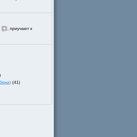
 
, приучают к 
)
ірка)
 (41)