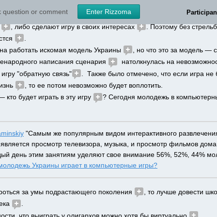
о страной, пока игру сделают 
?  
sk question or comment
Enter Rizzoma
Participan
ансирует разработку? на общество сегодня надежды мало 
, а о
 
, либо сделают игру в своих интересах 
. Поэтому без стрельб
стся 
. 
на работать искомая модель Украины 
, но что это за модель — 
сенародного написания сценария 
  натолкнулась на невозможнос
 игру "обратную связь"
.  Также было отмечено, что если игра не
изнь 
, то ее потом невозможно будет воплотить. 
 кто будет играть в эту игру 
? Сегодня молодежь в компьютерны
aminskiy
 "Самым же популярным видом интерактивного развлечения
является просмотр телевизора, музыка, и просмотр фильмов дома.
дый день этим занятиям уделяют свое внимание 56%, 52%, 44% мо
 молодежь Украины играет в компьютерные игры?
ороться за умы подрастающего поколения 
, то лучше довести шко
ека 
.
ости, что выиграть у олигархов можно хотя бы виртуально 
. 