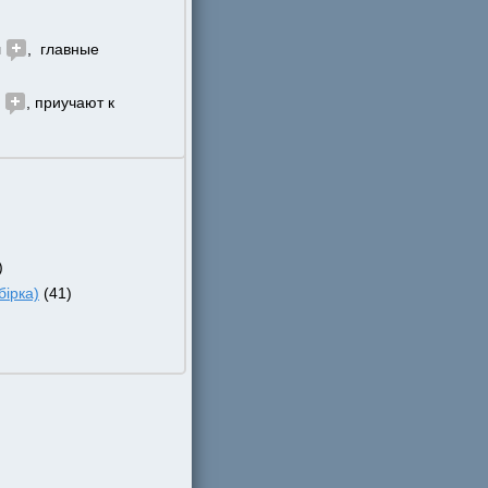
 
,  главные 
 
, приучают к 
)
ірка)
 (41)