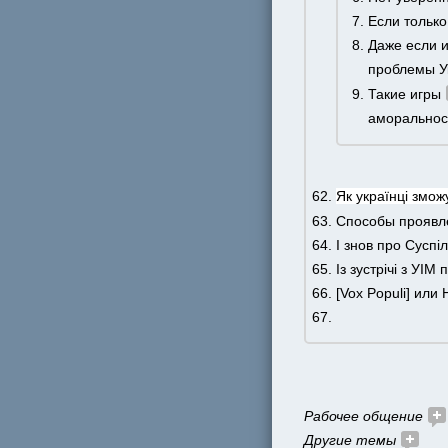
Если только 
Даже если и
проблемы У
Такие игры 
аморальнос
Як українці змож
Способы проявле
І знов про Суспі
Із зустрічі з УІМ
[Vox Populi] или
Рабочее общение 
Другие темы 