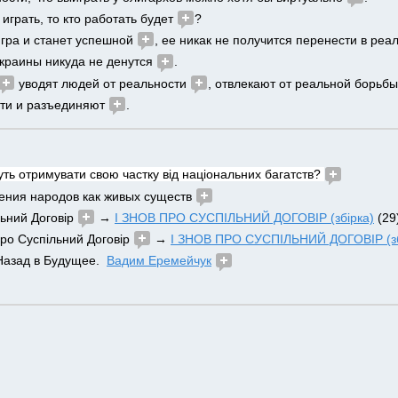
играть, то кто работать будет 
?
гра и станет успешной 
, ее никак не получится перенести в реал
краины никуда не денутся 
. 
 уводят людей от реальности 
, отвлекают от реальной борьбы
ти и разъединяют 
. 
уть отримувати свою частку від національних багатств? 
ния народов как живых существ 
льний Договір 
 → 
І ЗНОВ ПРО СУСПІЛЬНИЙ ДОГОВІР (збірка)
 (29
 про Суспільний Договір 
 → 
І ЗНОВ ПРО СУСПІЛЬНИЙ ДОГОВІР (зб
 Назад в Будущее.  
Вадим Еремейчук