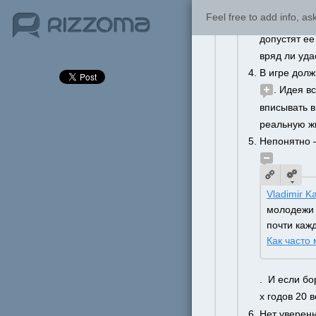
Что будет с
Feel free to add info, a
Кто профин
допустят ее
вряд ли уда
В игре долж
. Идея в
вписывать в
реальную ж
Непонятно —
Vladimir K
молодежи 
почти каж
Как часто
.  И если б
х годов 20 в
Нет уверенн