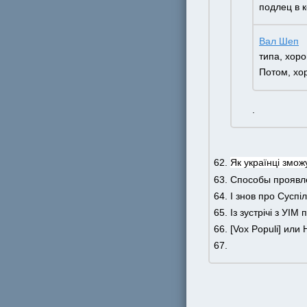
подлец в 
Вал Шеп
типа, хор
Потом, хо
. 
Як українці змож
Способы проявле
І знов про Суспі
Із зустрічі з УІМ
[Vox Populi] или