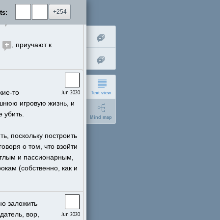
+254
ts:
 
,  главные 
 
, приучают к 
ие-то 
Jun 2020
Text view
шнюю игровую жизнь, и 
 убить. 
Mind map
ь, поскольку построить 
оря о том, что взойти 
етлым и пассионарным, 
ам (собственно, как и 
short
expanded
но заложить 
атель, вор, 
Jun 2020