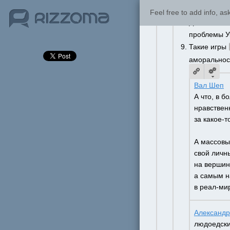
Если только 
Feel free to add info, a
Даже если и
проблемы У
Такие игры 
аморальнос
Вал Шеп
А что, в б
нравствен
за какое-т
А массовы
свой личн
на вершин
а самым н
в реал-мир
Александр
людоедски