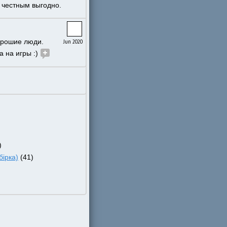
ь честным выгодно.
орошие люди. 
Jun 2020
на игры :) 
)
ірка)
 (41)