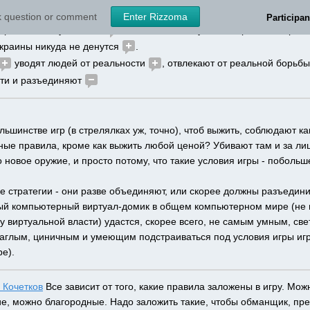
играть, то кто работать будет 
?
sk question or comment
Enter Rizzoma
Participan
гра и станет успешной 
, ее никак не получится перенести в реал
краины никуда не денутся 
. 
 уводят людей от реальности 
, отвлекают от реальной борьбы
ти и разъединяют 
ольшинстве игр (в стрелялках уж, точно), чтоб выжить, соблюдают как
ные правила, кроме как выжить любой ценой? Убивают там и за ли
о новое оружие, и просто потому, что такие условия игры - побольше
е стратегии - они разве объединяют, или скорее должны разъединит
ый компьютерный виртуал-домик в общем компьютерном мире (не гов
у виртуальной власти) удастся, скорее всего, не самым умным, св
аглым, циничным и умеющим подстраиваться под условия игры игрок
е). 
 Кочетков
 Все зависит от того, какие правила заложены в игру. Мож
е, можно благородные. Надо заложить такие, чтобы обманщик, пред