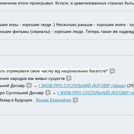
конечном итоге проигрывал. Кстати, в цивилизованных странах быт
ошие игры - хорошие люди :) Несколько раньше - хорошие книги - х
рошие фильмы (сериалы) - хорошие люди. Теперь такая же надежда 
уть отримувати свою частку від національних багатств? 
ния народов как живых существ 
льний Договір 
 → 
І ЗНОВ ПРО СУСПІЛЬНИЙ ДОГОВІР (збірка)
 (29
 про Суспільний Договір 
 → 
І ЗНОВ ПРО СУСПІЛЬНИЙ ДОГОВІР (зб
 Назад в Будущее.  
Вадим Еремейчук