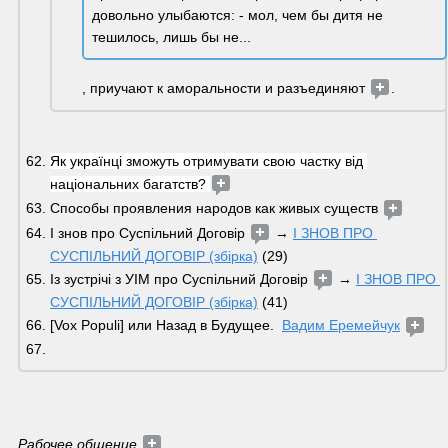
довольно улыбаются: - мол, чем бы дитя не 
тешилось, лишь бы не...
, приучают к аморальности и разъединяют 
. 
Як українці зможуть отримувати свою частку від 
національних багатств? 
Способы проявления народов как живых существ 
І знов про Суспільний Договір 
 → 
І ЗНОВ ПРО 
СУСПІЛЬНИЙ ДОГОВІР (збірка)
 (29)
Із зустрічі з УІМ про Суспільний Договір 
 → 
І ЗНОВ ПРО 
СУСПІЛЬНИЙ ДОГОВІР (збірка)
 (41)
[Vox Populi] или Назад в Будущее.  
Вадим Еремейчук
Рабочее общение 