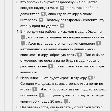
Кто профинансирует разработку? на общество 
сегодня надежды мало 
, а олигархи либо не 
допустят ее 
, либо сделают игру в своих 
интересах 
. Поэтому без стрельбы изменить эту 
страну вряд ли удастся 
. 
В игре должна работать искомая модель Украины 
, но что это за модель — сегодня понимания нет 
. Идея всенародного написания сценария 
натолкнулась на невозможность динамически 
вписывать в игру "обратную связь"
.  Также было 
отмечено, что если игра не будет моделировать 
реальную жизнь 
, то ее потом невозможно будет 
воплотить. 
Непонятно — кто будет играть в эту игру 
? 
Сегодня молодежь в компьютерные игры почти не 
играет 
.  И если бороться за умы подрастающего 
поколения 
, то лучше довести школу хотя бы до 
уровня 50 х годов 20 века 
.
Нет уверенности, что выиграть у олигархов можно 