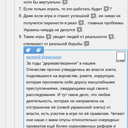
хотя бы виртуально 
. 
Если только играть, то кто работать будет 
?
Даже если игра и станет успешной 
, ее никак не 
получится перенести в реал 
,  главные проблемы 
Украины никуда не денутся 
. 
Такие игры 
 уводят людей от реальности 
, 
отвлекают от реальной борьбы 
валерій борисенко
Jun 2020
За годы "державотворення" в нашем 
Отечестве прочно утвердилась во власти элита, 
поднявшаяся на воровстве, рэкете, коррупции, 
которая проложила себе дорогу масштабными 
преступлениями, ожидающими ещё своего 
расследования. И тут такое дело, что любая 
деятельность, которая не направлена на 
отстранение её (новой украинской элиты) от 
власти, есть участие в игре по её правилам. Читают 
они наши с вами опусы относительно очередных 
прожектов ещё более охреновенных реформ и 