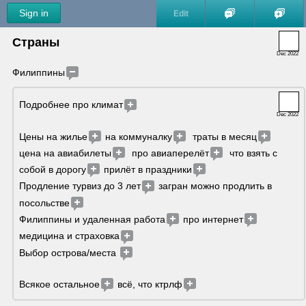
Sign in
Edit
Страны
Dec 2022
Филиппины
Подробнее про климат
Dec 2022
Цены на жилье
 на коммуналку
  траты в месяц
цена на авиабилеты
  про авиаперелёт
  что взять с 
собой в дорогу
 прилёт в праздники
Продление турвиз до 3 лет
 загран можно продлить в 
посольстве
Филиппины и удаленная работа
 про интернет
медицина и страховка
Выбор острова/места 
Всякое остальное
 всё, что ктрлф