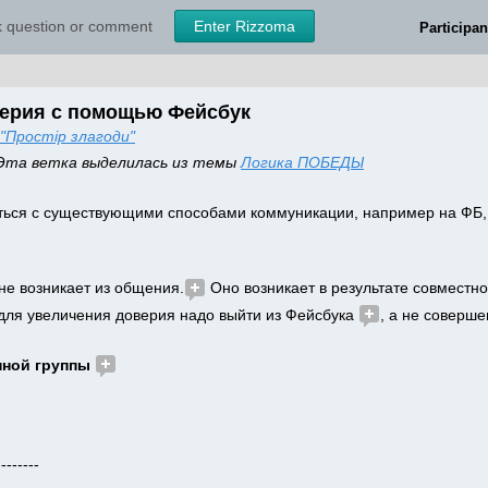
sk question or comment
Enter Rizzoma
Participan
верия с помощью Фейсбук
"Простір злагоди"
Эта ветка выделилась из темы 
Логика ПОБЕДЫ
ться с существующими способами коммуникации, например на ФБ, 
не возникает из общения.
 Оно возникает в результате совместно
о для увеличения доверия надо выйти из Фейсбука 
, а не соверше
ной группы 
--------