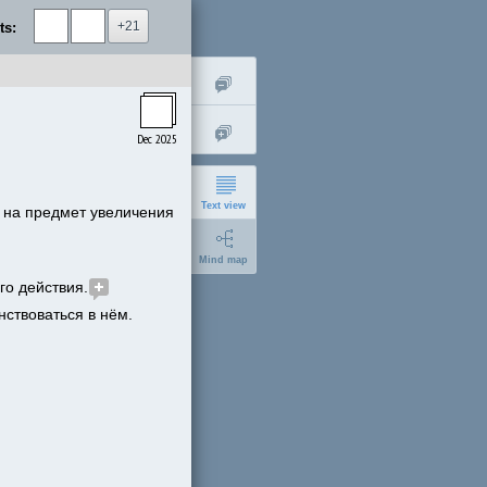
+21
ts:
Dec 2025
Text view
на предмет увеличения 
Mind map
го действия.
нствоваться в нём.
short
expanded