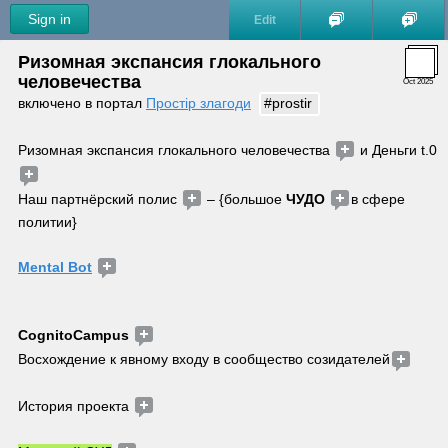
Sign in
Edit
Ризомная экспансия глокального 
человечества
Oct 2025
включено в портал 
Простір злагоди
#prostir
Ризомная экспансия глокального человечества 
 и Деньги t.0 
Наш партнёрский полис 
 – {большое 
ЧУДО
в сфере 
политии}
Mental Bot
CognitoCampus
Восхождение к явному входу в сообщество созидателей
История проекта 