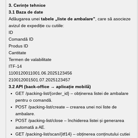
3. Cerințe tehnice
3.1 Baza de date
Adăugarea unei 
tabele „liste de ambalare”
, care să asocieze 
avizul de expediție cu cutiile:
ID
Comandă ID
Produs ID
Cantitate
Termen de valabilitate
ITF-14
1100120011001.06.2025123456
210012001501.07.2025123457
3.2 API (back-office → aplicație mobilă)
GET /packing-list/{order_id} – obținerea listei de ambalare 
pentru o comandă.
POST /packing-list/create – crearea unei noi liste de 
ambalare.
POST /packing-list/close – închiderea listei și generarea 
automată a AE.
GET /packing-list/scan/{itf14} – obținerea conținutului cutiei 