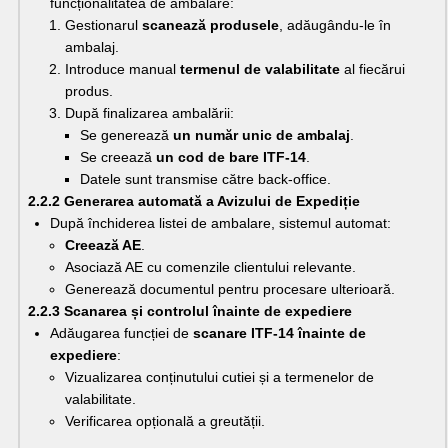
funcționalitatea de ambalare:
Gestionarul 
scanează produsele
, adăugându-le în 
ambalaj.
Introduce manual 
termenul de valabilitate
 al fiecărui 
produs.
După finalizarea ambalării:
Se generează 
un număr unic de ambalaj
.
Se creează 
un cod de bare ITF-14
.
Datele sunt transmise către back-office.
2.2.2 Generarea automată a Avizului de Expediție
După închiderea listei de ambalare, sistemul automat:
Creează AE
.
Asociază AE cu comenzile clientului relevante.
Generează documentul pentru procesare ulterioară.
2.2.3 Scanarea și controlul înainte de expediere
Adăugarea funcției de 
scanare ITF-14 înainte de 
expediere
:
Vizualizarea conținutului cutiei și a termenelor de 
valabilitate.
Verificarea opțională a greutății.