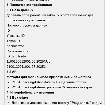
3. Технические требования
3.1 База данных
Добавить поле parent_idв таблицу "состав упаковки" для 
отслеживания разбиения строк.
Пример структуры данных:
ID
Упаковка ID
Товар ID
Количество
Срок годности
ID de părinte
1100120012001.06.2025NUL
2100120011001.07.20251
3.2 API
Методы для мобильного приложения и бэк-офиса
POST /packing-list/split-item– Разделение строки.
POST /packing-list/merge-items– Объединение строк.
4. Интерфейсные изменения
4.1 Бэк-офис
Добавить в упаковочный лист 
кнопку "Разделить"
 рядом 