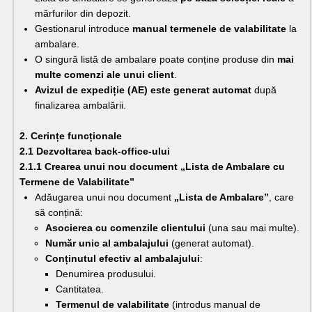
mărfurilor din depozit.
Gestionarul introduce 
manual termenele de valabilitate
 la 
ambalare.
O singură listă de ambalare poate conține produse din 
mai 
multe comenzi ale unui client
.
Avizul de expediție (AE) este generat automat
 după 
finalizarea ambalării.
2. Cerințe funcționale
2.1 Dezvoltarea back-office-ului
2.1.1 Crearea unui nou document „Lista de Ambalare cu 
Termene de Valabilitate”
Adăugarea unui nou document 
„Lista de Ambalare”
, care 
să conțină:
Asocierea cu comenzile clientului
 (una sau mai multe).
Număr unic al ambalajului
 (generat automat).
Conținutul efectiv al ambalajului
:
Denumirea produsului.
Cantitatea.
Termenul de valabilitate
 (introdus manual de 