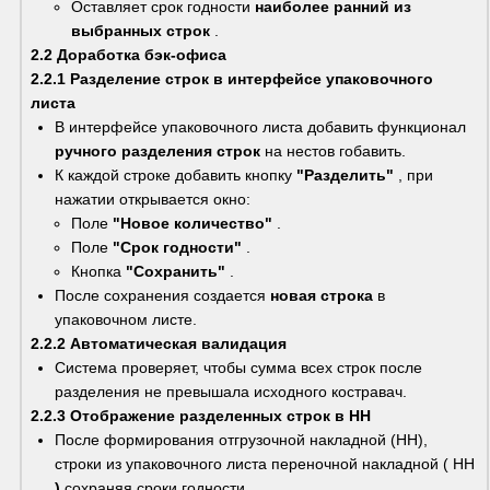
Оставляет срок годности 
наиболее ранний из 
выбранных строк
 .
2.2 Доработка бэк-офиса
2.2.1 Разделение строк в интерфейсе упаковочного 
листа
В интерфейсе упаковочного листа добавить функционал 
ручного разделения строк
 на нестов гобавить.
К каждой строке добавить кнопку 
"Разделить"
 , при 
нажатии открывается окно:
Поле 
"Новое количество"
 .
Поле 
"Срок годности"
 .
Кнопка 
"Сохранить"
 .
После сохранения создается 
новая строка
 в 
упаковочном листе.
2.2.2 Автоматическая валидация
Система проверяет, чтобы сумма всех строк после 
разделения не превышала исходного костравач.
2.2.3 Отображение разделенных строк в НН
После формирования отгрузочной накладной (НН), 
строки из упаковочного листа переночной накладной ( НН 
)
 сохраняя сроки годности.