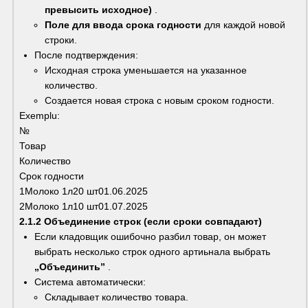
превысить исходное)
 .
Поле для ввода срока годности
 для каждой новой 
строки.
После подтверждения:
Исходная строка уменьшается на указанное 
количество.
Создается новая строка с новым сроком годности.
Exemplu:
№
Товар
Количество
Срок годности
1Молоко 1л20 шт01.06.2025
2Молоко 1л10 шт01.07.2025
2.1.2 Объединение строк (если сроки совпадают)
Если кладовщик ошибочно разбил товар, он может 
выбрать несколько строк одного артиьнала выбрать 
„Объединить”
 .
Система автоматически:
Складывает количество товара.