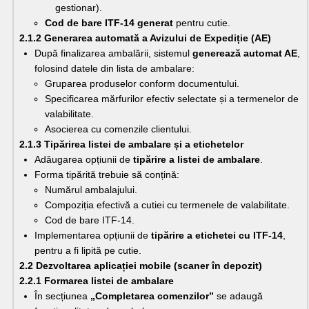
gestionar).
Cod de bare ITF-14 generat
 pentru cutie.
2.1.2 Generarea automată a Avizului de Expediție (AE)
După finalizarea ambalării, sistemul 
generează automat AE
, 
folosind datele din lista de ambalare:
Gruparea produselor conform documentului.
Specificarea mărfurilor efectiv selectate și a termenelor de 
valabilitate.
Asocierea cu comenzile clientului.
2.1.3 Tipărirea listei de ambalare și a etichetelor
Adăugarea opțiunii de 
tipărire a listei de ambalare
.
Forma tipărită trebuie să conțină:
Numărul ambalajului.
Compoziția efectivă a cutiei cu termenele de valabilitate.
Cod de bare ITF-14.
Implementarea opțiunii de 
tipărire a etichetei cu ITF-14
, 
pentru a fi lipită pe cutie.
2.2 Dezvoltarea aplicației mobile (scaner în depozit)
2.2.1 Formarea listei de ambalare
În secțiunea 
„Completarea comenzilor”
 se adaugă 