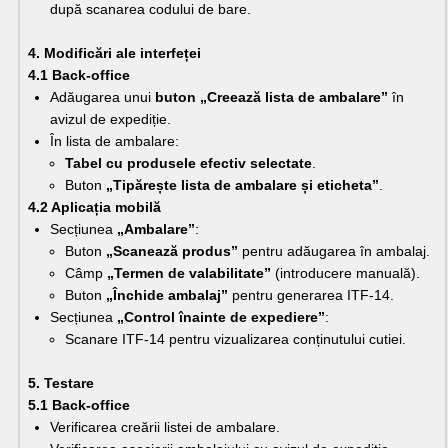
după scanarea codului de bare.
4. Modificări ale interfeței
4.1 Back-office
Adăugarea unui 
buton „Creează lista de ambalare”
 în 
avizul de expediție.
În lista de ambalare:
Tabel cu produsele efectiv selectate
.
Buton 
„Tipărește lista de ambalare și eticheta”
.
4.2 Aplicația mobilă
Secțiunea 
„Ambalare”
:
Buton 
„Scanează produs”
 pentru adăugarea în ambalaj.
Câmp 
„Termen de valabilitate”
 (introducere manuală).
Buton 
„Închide ambalaj”
 pentru generarea ITF-14.
Secțiunea 
„Control înainte de expediere”
:
Scanare ITF-14 pentru vizualizarea conținutului cutiei.
5. Testare
5.1 Back-office
Verificarea creării listei de ambalare.