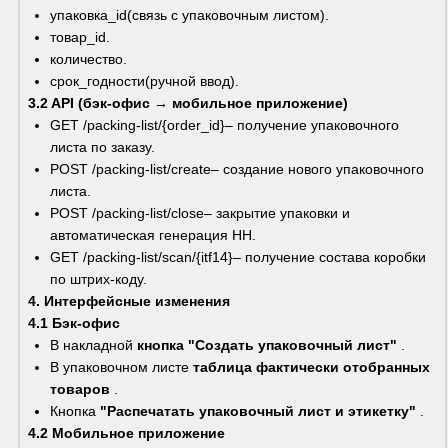
упаковка_id(связь с упаковочным листом).
товар_id.
количество.
срок_годности(ручной ввод).
3.2 API (бэк-офис → мобильное приложение)
GET /packing-list/{order_id}– получение упаковочного 
листа по заказу.
POST /packing-list/create– создание нового упаковочного 
листа.
POST /packing-list/close– закрытие упаковки и 
автоматическая генерация НН.
GET /packing-list/scan/{itf14}– получение состава коробки 
по штрих-коду.
4. Интерфейсные изменения
4.1 Бэк-офис
В накладной 
кнопка "Создать упаковочный лист"
 .
В упаковочном листе 
таблица фактически отобранных 
товаров
 .
Кнопка 
"Распечатать упаковочный лист и этикетку"
 .
4.2 Мобильное приложение