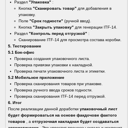
Раздел 
"Упаковка"
 :
Кнопка 
"Сканировать товар"
 для добавления в 
упаковку.
Поле 
"Срок годности"
 (ручной ввод).
Кнопка 
"Закрыть упаковку"
 для генерации ITF-14.
Раздел 
"Контроль перед отгрузкой"
 :
Сканирование ITF-14 для просмотра состава коробки.
5. Тестирование
5.1 Бэк-офис
Проверка создания упаковочного листа.
Проверка привязки упаковки к накладной.
Проверка печати упаковочного листа и этикетки.
5.2 Мобильное приложение
Проверка сканирования товаров при упаковке.
Проверка ручного ввода сроков годности.
Проверка сканирования ITF-14 перед отгрузкой.
6. Итог
После реализации данной доработки 
упаковочный лист 
будет формироваться на основе факдочове фактого 
товаров
 , а 
отгрузочная накладная будет создаваться 
автоматически
 . Это упростит процессы склада и исключит 