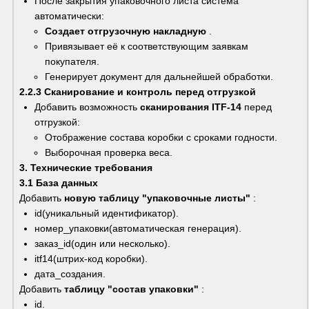
После закрытия упаковочного листа система 
автоматически:
Создает отгрузочную накладную
 .
Привязывает её к соответствующим заявкам 
покупателя.
Генерирует документ для дальнейшей обработки.
2.2.3 Сканирование и контроль перед отгрузкой
Добавить возможность 
сканирования ITF-14
 перед 
отгрузкой:
Отображение состава коробки с сроками годности.
Выборочная проверка веса.
3. Технические требования
3.1 База данных
Добавить 
новую таблицу "упаковочные листы"
 :
id(уникальный идентификатор).
номер_упаковки(автоматическая генерация).
заказ_id(один или несколько).
itf14(штрих-код коробки).
дата_создания.
Добавить 
таблицу "состав упаковки"
 :
id.