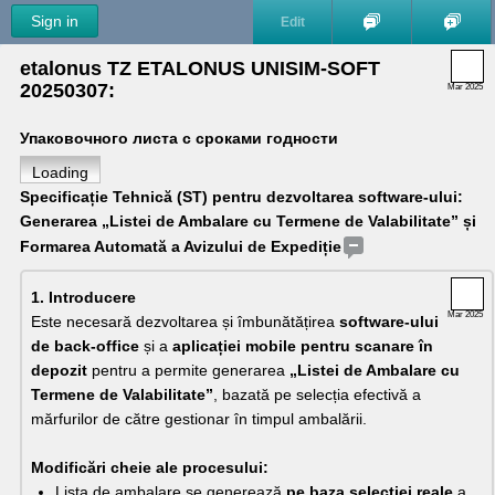
Sign in
Edit
etalonus TZ ETALONUS UNISIM-SOFT 
20250307: 
Mar 2025
Упаковочного листа с сроками годности
Loading
Specificație Tehnică (ST) pentru dezvoltarea software-ului: 
Generarea „Listei de Ambalare cu Termene de Valabilitate” și 
Formarea Automată a Avizului de Expediție
1. Introducere
Mar 2025
Este necesară dezvoltarea și îmbunătățirea 
software-ului 
de back-office
 și a 
aplicației mobile pentru scanare în 
depozit
 pentru a permite generarea 
„Listei de Ambalare cu 
Termene de Valabilitate”
, bazată pe selecția efectivă a 
mărfurilor de către gestionar în timpul ambalării.
Modificări cheie ale procesului:
Lista de ambalare se generează 
pe baza selecției reale
 a 