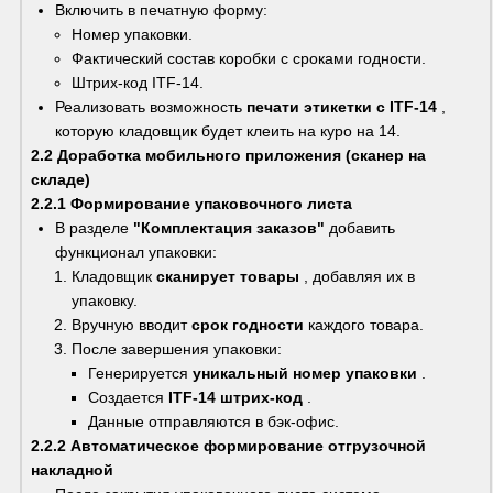
Включить в печатную форму:
Номер упаковки.
Фактический состав коробки с сроками годности.
Штрих-код ITF-14.
Реализовать возможность 
печати этикетки с ITF-14
 , 
которую кладовщик будет клеить на куро на 14.
2.2 Доработка мобильного приложения (сканер на 
складе)
2.2.1 Формирование упаковочного листа
В разделе 
"Комплектация заказов"
 добавить 
функционал упаковки:
Кладовщик 
сканирует товары
 , добавляя их в 
упаковку.
Вручную вводит 
срок годности
 каждого товара.
После завершения упаковки:
Генерируется 
уникальный номер упаковки
 .
Создается 
ITF-14 штрих-код
 .
Данные отправляются в бэк-офис.
2.2.2 Автоматическое формирование отгрузочной 
накладной