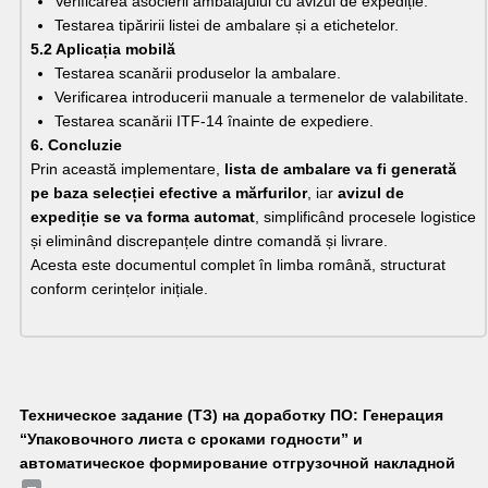
Verificarea asocierii ambalajului cu avizul de expediție.
Testarea tipăririi listei de ambalare și a etichetelor.
5.2 Aplicația mobilă
Testarea scanării produselor la ambalare.
Verificarea introducerii manuale a termenelor de valabilitate.
Testarea scanării ITF-14 înainte de expediere.
6. Concluzie
Prin această implementare, 
lista de ambalare va fi generată 
pe baza selecției efective a mărfurilor
, iar 
avizul de 
expediție se va forma automat
, simplificând procesele logistice 
și eliminând discrepanțele dintre comandă și livrare.
Acesta este documentul complet în limba română, structurat 
conform cerințelor inițiale.
Техническое задание (ТЗ) на доработку ПО: Генерация 
“Упаковочного листа с сроками годности” и 
автоматическое формирование отгрузочной накладной 