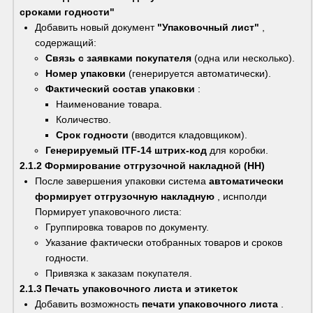
сроками годности"
Добавить новый документ 
"Упаковочный лист"
 , 
содержащий:
Связь с заявками покупателя
 (одна или несколько).
Номер упаковки
 (генерируется автоматически).
Фактический состав упаковки
 :
Наименование товара.
Количество.
Срок годности
 (вводится кладовщиком).
Генерируемый ITF-14 штрих-код
 для коробки.
2.1.2 Формирование отгрузочной накладной (НН)
После завершения упаковки система 
автоматически 
формирует отгрузочную накладную
 , иснполди 
Пормирует упаковочного листа:
Группировка товаров по документу.
Указание фактически отобранных товаров и сроков 
годности.
Привязка к заказам покупателя.
2.1.3 Печать упаковочного листа и этикеток
Добавить возможность 
печати упаковочного листа
 .