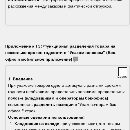
расхождения между заказом и фактической отгрузкой.
Приложение к ТЗ: Функционал разделения товара на 
несколько сроков годности в "Упаком вочсном" (Бэк-
офис и мобильное приложение)
Mar 2025
1. Введение
При упаковке товаров одного артикула с разными сроками 
годности необходимо предоставить повалимо предоставитьз 
половке 
(кладовщикам и операторам бэк-офиса)
возможность 
разделять позиции
 в "Упаковочторам бэк- 
офиса 
"
 строк.
Основные сценарии использования:
Кладовщик на складе
 при упаковке видит, что товары 
одного артикула имеют разные сроковке видит → товары 