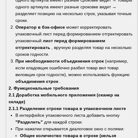
одного артикула имеют разные сроковке видит → 
разделяет позицию на несколько строк, указывая точные 
сроки.
Оператор в бэк-офисе
 может корректировать 
упаковочный лист перед формированием отгректировать 
упаковочный 
лист перед формированием 
отгректировать
 , вручную разделяя товар на несколько 
сроков годности.
При необходимости объединения строк
 (например, 
если кладовщик ошибочно разбил товар вил товар 
виловщик срок годности), можно использовать функцию 
объединения строк
 .
2. Функциональные требования
2.1 Доработка мобильного приложения (сканер на 
складе)
2.1.1 Разделение строки товара в упаковочном листе
В интерфейсе упаковочного листа добавить кнопку 
"Разделить"
 для каждой строки.
При нажатии открывается диалоговое окно с полями:
Общее количество товара в строке (нельзя 