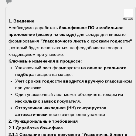
Mar 2025
1. Введение
Необходимо доработать 
бэк-офисное ПО
 и 
мобильное 
приложение (сканер на складе)
 для складе для внимато 
формирования 
"Упаковочного листа с сроками годности"
, который будет основываться на фесдобочости товаров 
кладовщиком при упаковке.
Ключевые изменения в процессе:
Упаковочный лист формируется 
на основе реального 
подбора
 товаров на складе.
Учет 
сроков годности вводится вручную
 кладовщиком 
при упаковке.
Один упаковочный лист может объединять товары 
из 
нескольких заявок
 покупателя.
Отгрузочная накладная (НН) генерируется 
автоматически
 после завершения упаковки.
2. Функциональные требования
2.1 Доработка бэк-офиса
2.1.1 Создание нового документа "Упаковочный лист с 