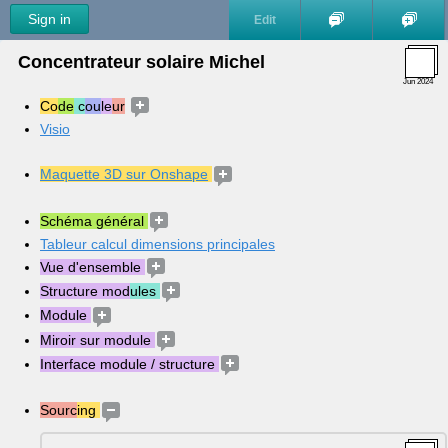
Sign in
Edit
Concentrateur solaire Michel
Jun 2024
Co
de
 c
ou
le
ur
Visio
Maquette 3D sur Onshape
Schéma général 
Tableur calcul dimensions principales
Vue d'ensemble 
Structure mod
ules 
Module 
Miroir sur module 
Interface module / structure 
Sourc
ing 