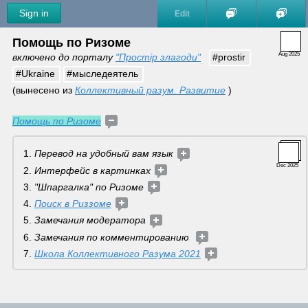
Sign in
Edit
Помощь по Ризоме
Aug 2025
включено до порталу 
"Простір злагоди"
#prostir
#Ukraine
#мыследеятель
(вынесено из 
Коллективный разум. Развитие
)
Помощь по Ризоме
Перевод на удобный вам язык 
Dec 2025
Интерфейс в картинках 
"Шпаргалка" по Ризоме 
Поиск в Риззоме
Замечания модератора
Замечания по комментированию  
Школа Коллективного Разума 2021