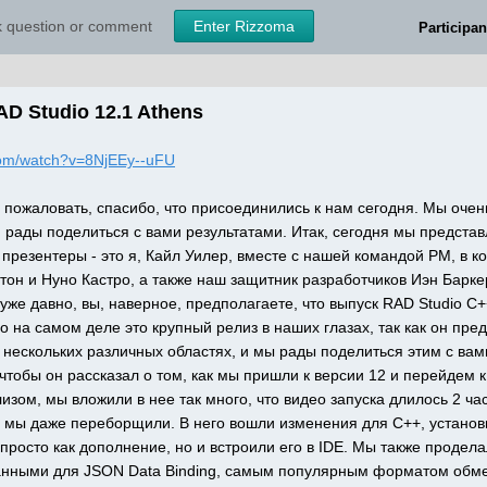
sk question or comment
Enter Rizzoma
Participan
AD Studio 12.1 Athens
com/watch?v=8NjEEy--uFU
 пожаловать, спасибо, что присоединились к нам сегодня. Мы очень
и рады поделиться с вами результатами. Итак, сегодня мы представ
презентеры - это я, Кайл Уилер, вместе с нашей командой PM, в к
тон и Нуно Кастро, а также наш защитник разработчиков Иэн Барке
уже давно, вы, наверное, предполагаете, что выпуск RAD Studio C++ B
о на самом деле это крупный релиз в наших глазах, так как он пред
 нескольких различных областях, и мы рады поделиться этим с вами 
чтобы он рассказал о том, как мы пришли к версии 12 и перейдем к 
изом, мы вложили в нее так много, что видео запуска длилось 2 час
 мы даже переборщили. В него вошли изменения для C++, установщи
просто как дополнение, но и встроили его в IDE. Мы также продела
анными для JSON Data Binding, самым популярным форматом обме