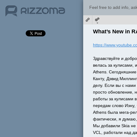
Feel free to add info, a
What’s New in R
https://www.youtube.
Здравствуйте и добро
велась за кулисами, 
Athens. Сегодняшние 
Канту, Дэвид Миллинг
делу. Если вы с нами 
просто обновление, н
работы за кулисами в
передам слово Иэну, 
Athens была мега-рел
фактически, я думаю,
Мы добавили Skia не 
VCL, работали над д