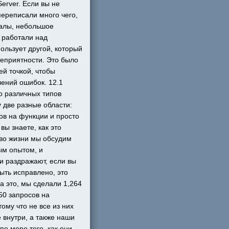
rver. Если вы не 
ереписали много чего, 
алы, небольшое 
 работали над 
льзует другой, который 
еприятности. Это было 
 точкой, чтобы 
ений ошибок. 12.1 
о различных типов 
 две разные области: 
ов на функции и просто 
ы знаете, как это 
тво жизни мы обсудим 
ым опытом, и 
 раздражают, если вы 
ыть исправлено, это 
 это, мы сделали 1,264 
0 запросов на 
му что не все из них 
внутри, а также наши 
о мере того, как они 