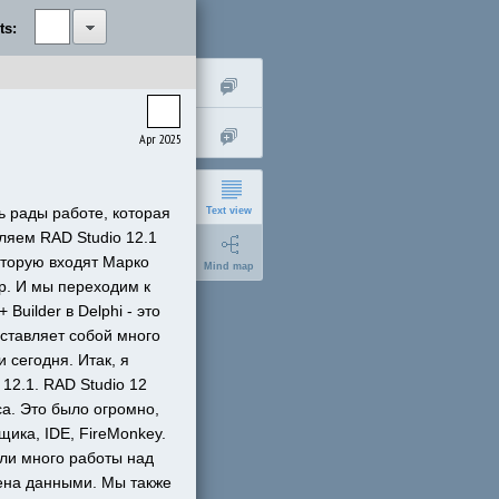
ts:
Apr 2025
 рады работе, которая 
Text view
ляем RAD Studio 12.1 
оторую входят Марко 
Mind map
р. И мы переходим к 
uilder в Delphi - это 
ставляет собой много 
сегодня. Итак, я 
12.1. RAD Studio 12 
short
а. Это было огромно, 
ка, IDE, FireMonkey. 
expanded
ли много работы над 
на данными. Мы также 