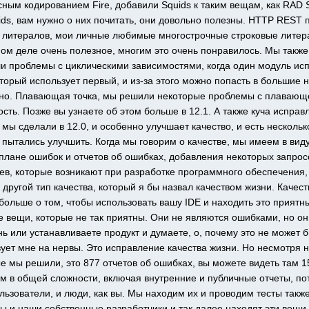
ным кодированием Fire, добавили Squids к таким вещам, как RAD Se
uids, вам нужно о них почитать, они довольно полезны. HTTP REST п
 литералов, мои личные любимые многострочные строковые литер
ом деле очень полезное, многим это очень понравилось. Мы также
 проблемы с циклическими зависимостями, когда один модуль испо
оторый использует первый, и из-за этого можно попасть в большие н
но. Плавающая точка, мы решили некоторые проблемы с плавающей
сть. Позже вы узнаете об этом больше в 12.1. А также куча исправл
 мы сделали в 12.0, и особенно улучшает качество, и есть нескольк
 пытались улучшить. Когда мы говорим о качестве, мы имеем в виду
в плане ошибок и отчетов об ошибках, добавления некоторых запрос
в, которые возникают при разработке программного обеспечения, в
ь другой тип качества, который я бы назвал качеством жизни. Качес
 больше о том, чтобы использовать вашу IDE и находить это приятн
 вещи, которые не так приятны. Они не являются ошибками, но они
ь или устанавливаете продукт и думаете, о, почему это не может б
ует мне на нервы. Это исправление качества жизни. Но несмотря на
 мы решили, это 877 отчетов об ошибках, вы можете видеть там 15
м в общей сложности, включая внутренние и публичные отчеты, пото
льзователи, и люди, как вы. Мы находим их и проводим тесты также 
 и наши собственные разработчики и так далее находят эти вещи п