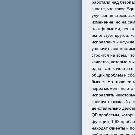
работали над безопас
знаете, что такое Sq
улучшения строковых
изменение, но на сам
платформами, решали
использует другой, к
исправлено и улучше
увеличить совместимо
строится на всем, что
качества, которые мы
одна - это качество 
общих проблем и сбое
бывает. Но также ест
через момент, но это
исправлять некоторые
кодируете каждый ден
действительно действ
QP проблемы, которые
функции, 1,89 пробле
находят клиенты и по
собственные продавцы