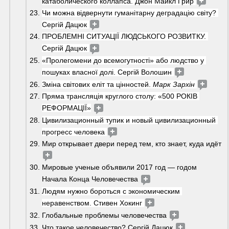
катаболического коллапса. Джон Майкл Грир 
Чи можна відвернути гуманітарну деградацію світу? 
Сергій Дацюк 
ПРОБЛЕМНІ СИТУАЦІЇ ЛЮДСЬКОГО РОЗВИТКУ. 
Сергій Дацюк 
«Пролегомени до всемогутності» або людство у 
пошуках власної долі. Сергій Волошин 
Зміна світових еліт та цінностей. 
Марк Зархін
Пряма трансляція круглого столу: «500 РОКІВ 
РЕФОРМАЦІЇ»
Цивилизационный тупик и новый цивилизационный 
прогресс человека 
Мир открывает двери перед тем, кто знает, куда идёт 
Мировые ученые объявили 2017 год — годом 
Начала Конца Человечества 
Людям нужно бороться с экономическим 
неравенством. Стивен Хокинг 
Глобальные проблемы человечества 
Что такое человечество? Сергій Дацюк 