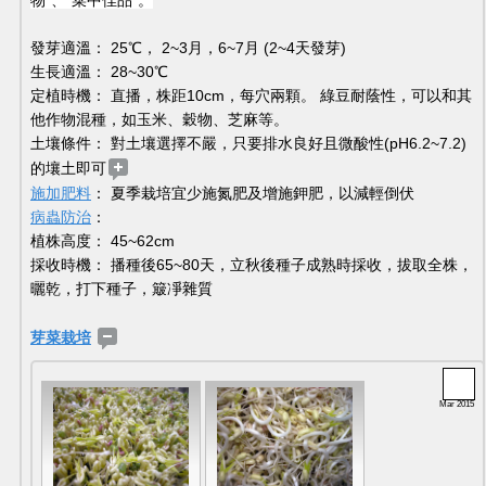
發芽適溫： 25℃， 2~3月，6~7月 (2~4天發芽) 
生長適溫： 28~30℃ 
定植時機： 直播，株距10cm，每穴兩顆。 綠豆耐蔭性，可以和其
他作物混種，如玉米、穀物、芝麻等。 
土壤條件： 對土壤選擇不嚴，只要排水良好且微酸性(pH6.2~7.2)
的壤土即可
施加肥料
： 夏季栽培宜少施氮肥及增施鉀肥，以減輕倒伏 
病蟲防治
： 
植株高度： 45~62cm 
採收時機： 播種後65~80天，立秋後種子成熟時採收，拔取全株，
曬乾，打下種子，簸凈雜質 
芽菜栽培
Mar 2015