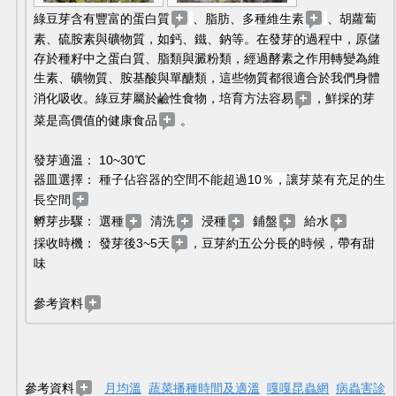
綠豆芽含有豐富的蛋白質
、脂肪、
多種維生素
、胡蘿蔔
素、硫胺素與礦物質，如鈣、鐵、鈉等。在發芽的過程中，原儲
存於種籽中之蛋白質、脂類與澱粉類，經過酵素之作用轉變為維
生素、礦物質、胺基酸與單醣類，這些物質都很適合於我們身體
消化吸收。綠豆芽屬於鹼性食物，培育方法容易
，鮮採的芽
菜是高價值的健康食品
 。
發芽適溫： 10~30℃ 
器皿選擇： 
種子佔容器的空間不能超過10％，讓芽菜有充足的生
長空間
孵芽步驟： 選種
  清洗
  浸種
  鋪盤
  給水
採收時機： 發芽後3~5天
，豆芽約五公分長的時候，帶有甜
味 
參考資料
參考資料
月均溫
蔬菜播種時間及適溫
嘎嘎昆蟲網
病蟲害診