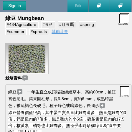
Sign in
Edit
綠豆 Mungbean 
#434Agriculture
#豆科
#豇豆屬
#spring
Dec 2023
#summer
#sprouts
其他蔬果
栽培資料
綠豆
，一年生直立或頂端微纏繞草本。高約60cm，被短
Jun 2015
褐色硬毛。莢果圓柱形，長6-8cm，寬約6.mm，成熟時黑
色，被疏褐色長硬毛。種子綠色或暗綠色，長圓形
綠豆營養價值很高，其中蛋白質含量比雞肉還多，熱量是雞肉的3
倍，鈣是雞肉的7倍多，鐵是雞肉的小5倍，硫胺素是雞肉的17.5
倍，核黃素、磷等也比雞肉多。無怪乎李時珍稱綠豆為"食中要
物"、"菜中佳品"。