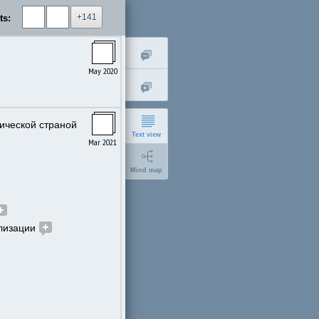
+141
ts:
May 2020
ической страной 
Text view
Mar 2021
Mind map
лизации 
short
expanded