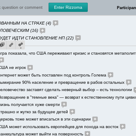
АЧИНАЕТ НАСТУПЛЕНИЕ (13) 
(↓)
sk question or comment
Enter Rizzoma
ДЕТ НОВЫЙ ПОРЯДОК (65) 
Participan
ВАННЫМ НА СТРАХЕ (4) 
ЛОВЕЧЕСКИМ (16) 
БУДЕТ ИДТИ СТАНОВЛЕНИЕ НП (22) 
игра показала, что США переживают кризис и становятся метаполит
США не игрок 
интернет может быть поставлен под контроль Голема 
вымирание 90% население и превращение в рабов остальных 
человечество заставят сделать неверный выбор – есть технологии 
Возвращение в "темные века" — возврат к естественному пути циви
жизнь получается хуже смерти 
страшно и жутко за будущее детей
церковь тоже может вписаться в эти сценарии 
США может использовать европейцев для похода на восток 
панккультура может выйти на поверхность 