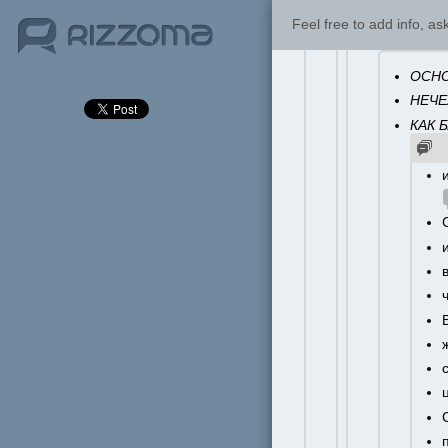
ФАШИЗМ Н
Feel free to add info, a
КАКОЙ БУ
ОСНО
НЕЧЕ
КАК 