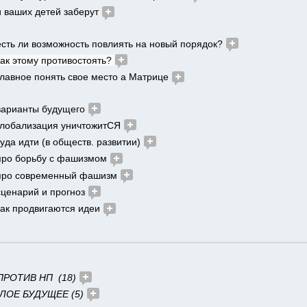
и ваших детей заберут 
есть ли возможность повлиять на новый порядок? 
как этому противостоять? 
главное понять свое место а Матрице 
варианты будущего 
глобализация уничтожитСЯ 
куда идти (в обществ. развитии) 
про борьбу с фашизмом 
про современный фашизм 
сценарий и прогноз 
как продвигаются идеи 
ПРОТИВ НП  (18) 
ЛОЕ БУДУЩЕЕ (5) 