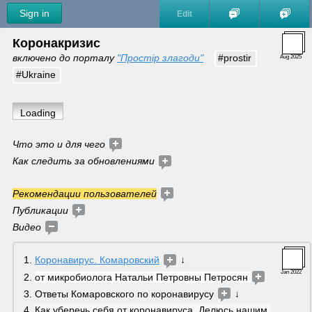
Sign in
Edit
Коронакризис
включено до порталу 
"Простір злагоди"
#prostir
Aug 2025
#Ukraine
Loading
Что это и для чего
Как следить за обновлениями 
Рекомендации пользователей
Публикации
Видео 
Коронавирус. Комаровский
 ↓
Jan 2022
от микробиолога Натальи Петровны Петросян 
Ответы Комаровского по коронавирусу 
 ↓
Как уберечь себя от коронавируса. Делюсь нашим 