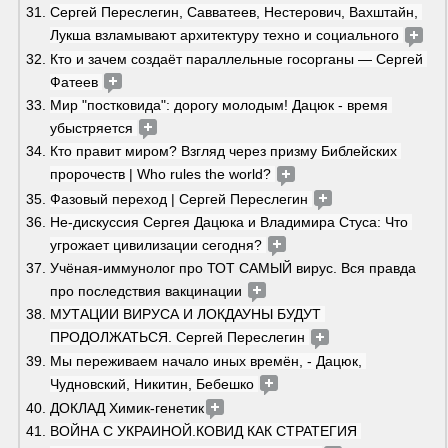
Сергей Переслегин, Савватеев, Нестерович, Вахштайн, 
Лукша взламывают архитектуру техно и социального 
Кто и зачем создаёт параллельные госорганы — Сергей 
Фатеев 
Мир "постковида": дорогу молодым! Дацюк - время 
убыстряется 
Кто правит миром? Взгляд через призму Библейских 
пророчеств | Who rules the world? 
Фазовый переход | Сергей Переслегин 
Не-дискуссия Сергея Дацюка и Владимира Стуса: Что 
угрожает цивилизации сегодня? 
Учёная-иммунолог про ТОТ САМЫЙ вирус. Вся правда 
про последствия вакцинации 
МУТАЦИИ ВИРУСА И ЛОКДАУНЫ БУДУТ 
ПРОДОЛЖАТЬСЯ. Сергей Переслегин 
Мы переживаем начало иных времён, - Дацюк, 
Чудновский, Никитин, Бебешко 
ДОКЛАД Химик-генетик
ВОЙНА С УКРАИНОЙ.КОВИД КАК СТРАТЕГИЯ 