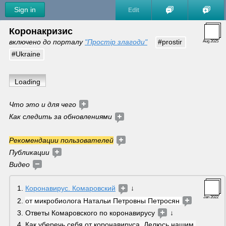
Sign in
Edit
Коронакризис
включено до порталу 
"Простір злагоди"
#prostir
Aug 2025
#Ukraine
Loading
Что это и для чего
Как следить за обновлениями 
Рекомендации пользователей
Публикации
Видео 
Коронавирус. Комаровский
 ↓
Jan 2022
от микробиолога Натальи Петровны Петросян 
Ответы Комаровского по коронавирусу 
 ↓
Как уберечь себя от коронавируса. Делюсь нашим 