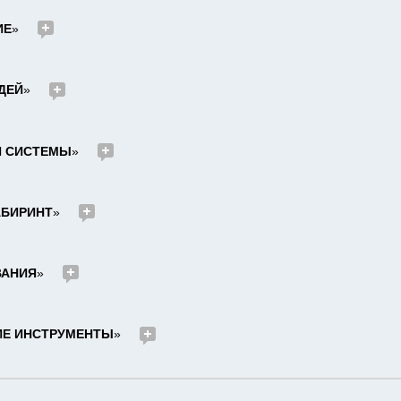
ИЕ
»     
ДЕЙ
»     
Й СИСТЕМЫ
»     
АБИРИНТ
»     
ВАНИЯ
»     
ИЕ ИНСТРУМЕНТЫ
»     
..............................................