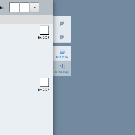
ts:
Feb 2023
Text view
Mind map
Feb 2023
short
expanded