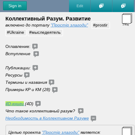
Sign in
Edit
Коллективный Разум. Развитие
включено до порталу 
"Простір злагоди"
#prostir
2 May
#Ukraine
#мыследеятель
Оглавление: 
Вступление  
Публикации: 
Ресурсы 
Термины и названия 
Примеры КР и КМ (28) 
4D-книги
(4D) 
Что такое коллективный разум?  
Необходимость в Коллективном Разуме
Целью проекта 
"Простір злагоди"
 является: 