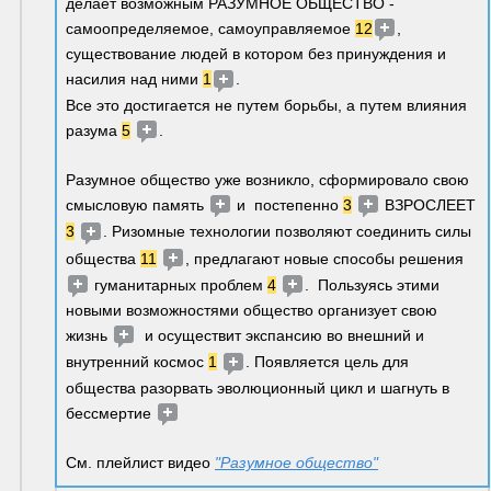
делает возможным РАЗУМНОЕ ОБЩЕСТВО - 
самоопределяемое, самоуправляемое 
12
, 
существование людей в котором без принуждения и 
насилия над ними 
1
. 
Все это достигается не путем борьбы, а путем влияния 
разума 
5
.  
Разумное общество уже возникло, сформировало свою 
смысловую память 
 и  постепенно 
3
 ВЗРОСЛЕЕТ 
3
. Ризомные технологии позволяют соединить силы 
общества 
11
, предлагают новые способы решения 
 гуманитарных проблем 
4
.  Пользуясь этими 
новыми возможностями общество организует свою 
жизнь 
  и осуществит экспансию во внешний и 
внутренний космос 
1
. Появляется цель для 
общества 
разорвать эволюционный цикл и шагнуть в 
бессмертие 
См. плейлист видео 
"Разумное общество"