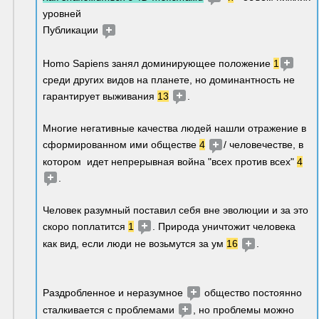
уровней
Публикации 
Homo Sapiens занял доминирующее положение 
1
среди других видов на планете, но доминантность не 
гарантирует выживания 
13
.  
Многие негативные качества людей нашли отражение в 
сформированном ими обществе 
4
/ человечестве, в 
котором  идет непрерывная война "всех против всех" 
4
. 
Человек разумный поставил себя вне эволюции и за это 
скоро поплатится 
1
. Природа уничтожит человека 
как вид, если люди не возьмутся за ум 
16
. 
Раздробленное и неразумное 
 общество постоянно 
сталкивается с проблемами 
, но проблемы можно 