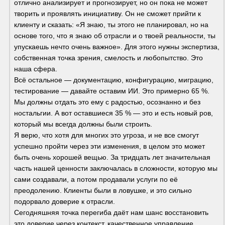
отлично анализирует и прогнозирует, но он пока не может 
творить и проявлять инициативу. Он не сможет прийти к 
клиенту и сказать: «Я знаю, ты этого не планировал, но на 
основе того, что я знаю об отрасли и о твоей реальности, ты 
упускаешь нечто очень важное». Для этого нужны экспертиза, 
собственная точка зрения, смелость и любопытство. Это 
наша сфера.
Всё остальное — документацию, конфигурацию, миграцию, 
тестирование — давайте оставим ИИ. Это примерно 65 %. 
Мы должны отдать это ему с радостью, осознанно и без 
ностальгии. А вот оставшиеся 35 % — это и есть новый ров, 
который мы всегда должны были строить.
Я верю, что хотя для многих это угроза, и не все смогут 
успешно пройти через эти изменения, в целом это может 
быть очень хорошей вещью. За тридцать лет значительная 
часть нашей ценности заключалась в сложности, которую мы 
сами создавали, а потом продавали услуги по её 
преодолению. Клиенты были в ловушке, и это сильно 
подорвало доверие к отрасли.
Сегодняшняя точка перегиба даёт нам шанс восстановить 
это доверие через контекст, качественное управление, 