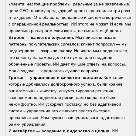
клиента: настоящие проблемы, реальные (а не заявленные) 
цели CEO, почему предыдущий проект провалился три раза 
и так далее. Это область, где данные и системы встречаются 
с операционной реальностью. ИИ этого не может. И если мы 
правильно разыграем свои карты, не сможет ещё долго.
Второе — качество слушания.
 Мы привыкли искать 
паттерны покупательских сигналов: клиент попросил — мы 
подтвердили — закрыли сделку. Но часто мы продавали то, 
что клиенту на самом деле не нужно, или внедряли 
обречённые проекты. ИИ даёт лучшие ответы на вопросы. 
Наша задача — предлагать лучшие вопросы.
Третье — управление и качество поставки.
 Компании, 
которые добивались долгосрочного успеха, были крайне 
внимательны к качеству: документировали решения, 
своевременно поднимали риски, даже когда это было 
некомфортно. ИИ ускоряет поставку, но без адаптивной 
системы управления это означает просто быстрее 
проваливаться. Нам нужны свои, уникальные адаптивные 
рамки управления.
И четвёртое — создание и лидерство с целью.
 ИИ 