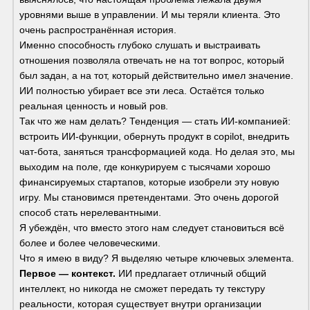
уровнями выше в управлении. И мы теряли клиента. Это 
очень распространённая история.
Именно способность глубоко слушать и выстраивать 
отношения позволяла отвечать не на тот вопрос, который 
был задан, а на тот, который действительно имел значение.
ИИ полностью убирает все эти леса. Остаётся только 
реальная ценность и новый ров.
Так что же нам делать? Тенденция — стать ИИ-компанией: 
встроить ИИ-функции, обернуть продукт в copilot, внедрить 
чат-бота, заняться трансформацией кода. Но делая это, мы 
выходим на поле, где конкурируем с тысячами хорошо 
финансируемых стартапов, которые изобрели эту новую 
игру. Мы становимся претендентами. Это очень дорогой 
способ стать нерелевантными.
Я убеждён, что вместо этого нам следует становиться всё 
более и более человеческими.
Что я имею в виду? Я выделяю четыре ключевых элемента.
Первое — контекст.
 ИИ предлагает отличный общий 
интеллект, но никогда не сможет передать ту текстуру 
реальности, которая существует внутри организации 