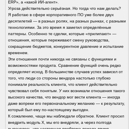
ERP», а «какой ИИ-агент».
Угроза действительно серьёзная. Но тогда что нам делать?
Я работаю в сфере корпоративного ПО уже более двух 
десятилетий — в разных ролях, на разных рынках, с разными 
технологиями. За это время я заметил определённые 
паттерны. Особенно те сделки, которые «прилипают» — 
отношения, которые переживают смену руководства, 
сокращение бюджетов, конкурентное давление и испытание 
временем.
Эти отношения почти никогда не связаны с функциями и 
возможностями продукта. Сравнение функций очень редко 
определяет исход. В большинстве случаев успех зависел от 
того, что люди со стороны вендора настолько глубоко 
понимали реальность клиента, что клиент действительно 
чувствовал себя понятым. У них возникали отношения такого 
высокого качества, что вендор мог вести клиента — иногда 
даже вопреки его первоначальному желанию — к результату, 
который был ему по-настоящему выгоден.
К сожалению, чаще мы наблюдали обратное. Клиент просил 
внедрить модуль X, мы его внедряли, а через полгода 
выяснялось, что настоящая проблема лежала двумя 