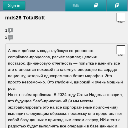
Sign in
Edit
mds26 TotalSoft
5 Jun
1
2
А если добавить сюда глубокую встроенность 
5 Jun
compliance-процессов, расчёт зарплат, цепочки 
поставок, финансовую отчётность — попытка изменить всё 
это становится похожей на сложную операцию на сердце 
пациенту, который одновременно бежит марафон. Это 
просто невозможно. Это глубокий, широкий и очень мощный 
ров.
Но вот в чём проблема. В 2024 году Сатья Наделла говорил, 
что будущее SaaS-приложений (и мы можем 
экстраполировать это на все корпоративные приложения) 
выглядит следующим образом: поскольку они представляют 
собой базу данных с прикладным слоем сверху, ИИ-агент с 
радостью будет выполнять все операции в базе данных и 