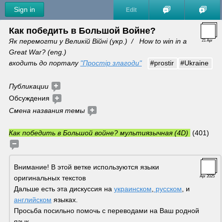
Sign in
Edit
Как победить в Большой Войне?
Як перемогти у Великій Війні (укр.)  /   How to win in a 
21 Apr
Great War? (eng.) 
входить до порталу 
"Простір злагоди"
#prostir
#Ukraine
Публикации 
Обсуждения 
Смена названия темы 
Как победить в Большой войне? мультиязычная (4D) 
 (401)
Внимание! В этой ветке используются языки 
оригинальных текстов
Apr 2025
Дальше есть эта дискуссия на 
украинском
,
 русском
, и 
английском
 языках. 
Просьба посильно помочь с переводами на Ваш родной 
язык.