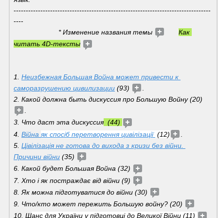
---------------------------------------------------------------------------------
---- 
                       * Изменение названия темы 
Как 
читать 4D-тексты
1. 
Неизбежная Большая Война может привести к 
саморазрушению цивилизации
 (93) 
.
2. Какой должна быть дискуссия про Большую Войну (20) 
. 
3. Что даст эта дискуссия
  (44) 
4. 
Війна 
як спосіб перетворення цивілізації 
 (12)
.
5. 
Цівілізація не готова до вихода з кризи без війни. 
Причини війни
 (35) 
6. Какой будет Большая Война (32) 
7. Хто і як постраждає від війни (9) 
8. Як можна підготуватися до війни (30) 
9. Что/кто может пережить Большую войну? (20) 
10. Ш
анс для України у підготовці до Великої Війни (11) 