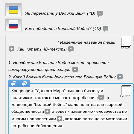
Як перемогти у Великій Війні  (4D) 
   Как победить в Большой Войне? (4D) 
                                         * Изменение названия темы 
Jun 2020
  Как читать 4D-тексты 
1. Неизбежная Большая Война может привести к 
саморазрушению цивилизации 
.
2. Какой должна быть дискуссия про Большую Войну 
Концепция 
 "Долгого Мира" выгодна бизнесу и 
Feb 2017
политикам, так как не мешает потреблению
, а 
концепция "Великой Войны" мало понятна для широкой 
общественности
 и ведет к изменению человечества по 
многим направлениям
, которые поглощают мотивации 
потребления/обогащения.