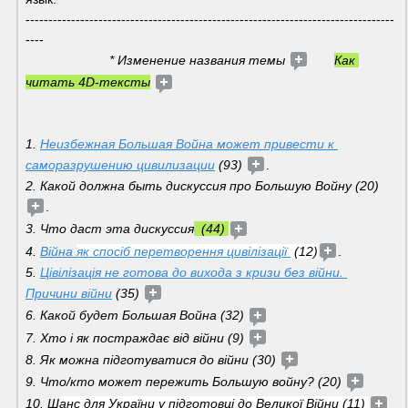
---------------------------------------------------------------------------------
---- 
                       * Изменение названия темы 
Как 
читать 4D-тексты
1. 
Неизбежная Большая Война может привести к 
саморазрушению цивилизации
 (93) 
.
2. Какой должна быть дискуссия про Большую Войну (20) 
. 
3. Что даст эта дискуссия
  (44) 
4. 
Війна 
як спосіб перетворення цивілізації 
 (12)
.
5. 
Цівілізація не готова до вихода з кризи без війни. 
Причини війни
 (35) 
6. Какой будет Большая Война (32) 
7. Хто і як постраждає від війни (9) 
8. Як можна підготуватися до війни (30) 
9. Что/кто может пережить Большую войну? (20) 
10. Ш
анс для України у підготовці до Великої Війни (11) 