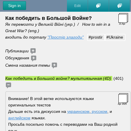
Sign in
Edit
Как победить в Большой Войне?
Як перемогти у Великій Війні (укр.)  /   How to win in a 
21 Apr
Great War? (eng.) 
входить до порталу 
"Простір злагоди"
#prostir
#Ukraine
Публикации 
Обсуждения 
Смена названия темы 
Как победить в Большой войне? мультиязычная (4D) 
 (401)
Внимание! В этой ветке используются языки 
оригинальных текстов
Apr 2025
Дальше есть эта дискуссия на 
украинском
,
 русском
, и 
английском
 языках. 
Просьба посильно помочь с переводами на Ваш родной 
язык.