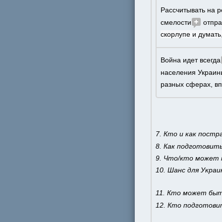
Рассчитывать на 
смелости
 отпр
скорлупе и думать,
Война идет всегда
населения Украин
разных сферах, вп
7. Кто и как пост
8. Как подготовить
9. Что/кто может 
10. Шанс для Украи
11. Кто может бы
12. Кто подготови