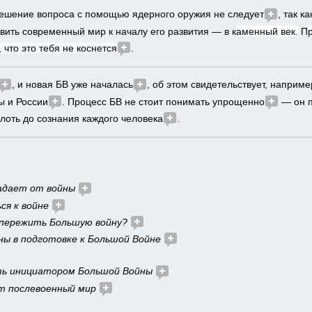
решение вопроса с помощью ядерного оружия не следует
, так ка
авить современный мир к началу его развития — в к
аменный век.
 П
 что это тебя не коснется
.
, и новая БВ уже началась
, об этом свидетельствует, наприме
ы и России
. Процесс БВ не стоит понимать упрощенно
 — он п
лоть до сознания каждого человека
.
радает от войны 
ся к войне 
пережить Большую войну? 
ны в подготовке к Большой Войне 
ть инициатором Большой Войны 
т послевоенный мир 