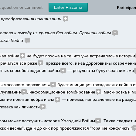
скуссия 
sk question or comment
Enter Rizzoma
Participan
б преобразования цивилизации 
.
готова к выходу из кризиса без войны. Причины войны 
ьшая Война 
ная война
 не будет похожа на те, что уже встречались в истории
тречаться все реже
, прежде всего, из-за дороговизны современ
азных способов ведения войны
 — результаты будут сравнимыми
 «массового поражения»
 будет инициация гражданских войн в с
запугивание
, информационное зомбирование
, маскировка и 
мытие понятия добра и зла
 — приемы, направленные на разру
овека как личности
. 
ом может послужить история Холодной Войны
. Также следует 
ской весны", где и до сих пор продолжаются "горячие конфликты"