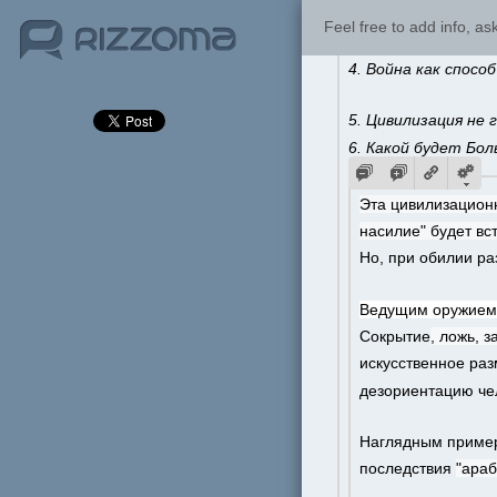
3. Что даст эта ди
Feel free to add info, a
4. Война как спосо
5. Цивилизация не 
6. Какой будет Бол
Эта цивилизацион
насилие" будет вс
Но, при обилии р
Ведущим оружием
Сокрытие
, ложь, 
искусственное раз
дезориентацию чел
Наглядным пример
последствия 
"араб