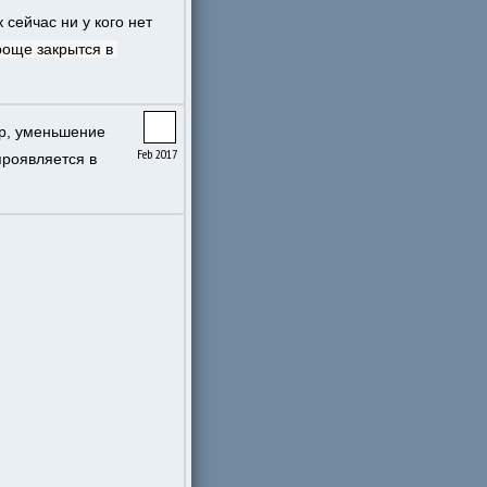
к сейчас ни у кого нет 
роще закрытся в 
р, уменьшение 
Feb 2017
роявляется в 