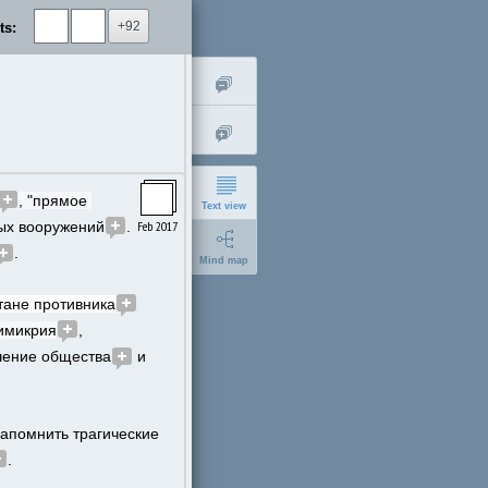
+92
ts:
, "прямое 
Text view
Feb 2017
ных вооружений
. 
.
Mind map
тане противника
мимикрия
, 
шение общества
 и 
short
напомнить трагические 
expanded
.