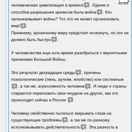
Mar 2019
человеческая цивилизация в кризисе
. Одним и 
способов разрешения кризисов была война
. Кто 
организовывает войны? Тот, кто не может организовать 
мир!
. 
Прежнему, архаичному миру предстоит исчезнуть, но это не 
должно быть быстро
. 
У человечества еще есть время разобраться с вероятными 
причинами Большой Войны. 
Это результат деградации среды
, причины 
психологические (лень, аутизм, жлобство) или системные
, а так же, агрессивность человека
. И люди и страны 
стараются переложить свои неудачи на других, как это 
происходит сейчас в России 
. 
Человеку свойственно пытаться закрывать глаза на 
существующие проблемы
, а так же по-разному 
истолковывывать действительность
. Эта разность в 