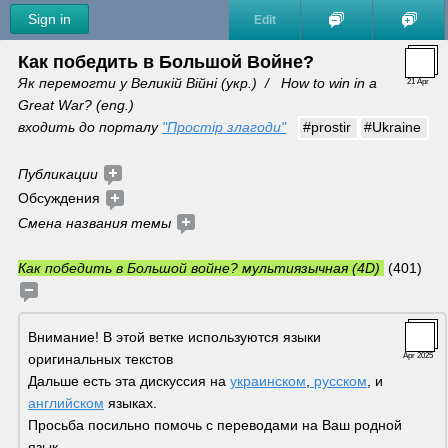
Sign in
Edit
Как победить в Большой Войне?
Як перемогти у Великій Війні (укр.)  /   How to win in a 
21 Apr
Great War? (eng.) 
входить до порталу 
"Простір злагоди"
#prostir
#Ukraine
Публикации 
Обсуждения 
Смена названия темы 
Как победить в Большой войне? мультиязычная (4D) 
 (401)
Внимание! В этой ветке используются языки 
оригинальных текстов
Apr 2025
Дальше есть эта дискуссия на 
украинском
,
 русском
, и 
английском
 языках. 
Просьба посильно помочь с переводами на Ваш родной 
язык.