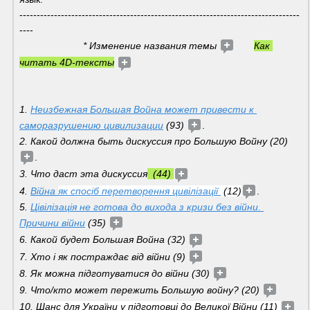
---------------------------------------------------------------------------------
---- 
                       * Изменение названия темы 
Как 
читать 4D-тексты
1. 
Неизбежная Большая Война может привести к 
саморазрушению цивилизации
 (93) 
.
2. Какой должна быть дискуссия про Большую Войну (20) 
. 
3. Что даст эта дискуссия
  (44) 
4. 
Війна 
як спосіб перетворення цивілізації 
 (12)
.
5. 
Цівілізація не готова до вихода з кризи без війни. 
Причини війни
 (35) 
6. Какой будет Большая Война (32) 
7. Хто і як постраждає від війни (9) 
8. Як можна підготуватися до війни (30) 
9. Что/кто может пережить Большую войну? (20) 
10. Ш
анс для України у підготовці до Великої Війни (11) 