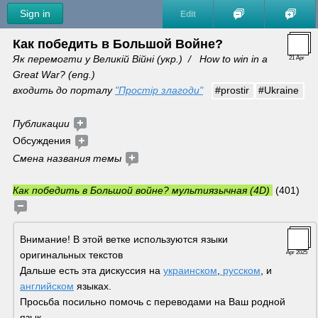
Sign in
Edit
Как победить в Большой Войне?
Як перемогти у Великій Війні (укр.)  /   How to win in a 
21 Apr
Great War? (eng.) 
входить до порталу 
"Простір злагоди"
#prostir
#Ukraine
Публикации 
Обсуждения 
Смена названия темы 
Как победить в Большой войне? мультиязычная (4D) 
 (401)
Внимание! В этой ветке используются языки 
оригинальных текстов
Apr 2025
Дальше есть эта дискуссия на 
украинском
,
 русском
, и 
английском
 языках. 
Просьба посильно помочь с переводами на Ваш родной 
язык.