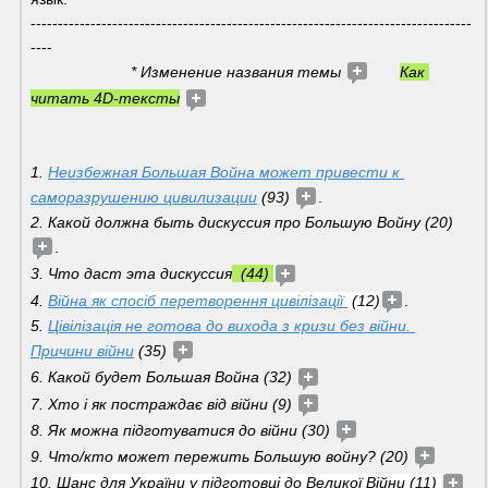
---------------------------------------------------------------------------------
---- 
                       * Изменение названия темы 
Как 
читать 4D-тексты
1. 
Неизбежная Большая Война может привести к 
саморазрушению цивилизации
 (93) 
.
2. Какой должна быть дискуссия про Большую Войну (20) 
. 
3. Что даст эта дискуссия
  (44) 
4. 
Війна 
як спосіб перетворення цивілізації 
 (12)
.
5. 
Цівілізація не готова до вихода з кризи без війни. 
Причини війни
 (35) 
6. Какой будет Большая Война (32) 
7. Хто і як постраждає від війни (9) 
8. Як можна підготуватися до війни (30) 
9. Что/кто может пережить Большую войну? (20) 
10. Ш
анс для України у підготовці до Великої Війни (11) 