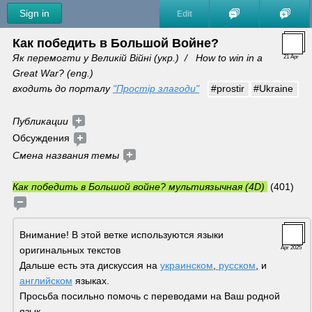
Sign in
Edit
Как победить в Большой Войне?
Як перемогти у Великій Війні (укр.)  /   How to win in a 
21 Apr
Great War? (eng.) 
входить до порталу 
"Простір злагоди"
#prostir
#Ukraine
Публикации 
Обсуждения 
Смена названия темы 
Как победить в Большой войне? мультиязычная (4D) 
 (401)
Внимание! В этой ветке используются языки 
оригинальных текстов
Apr 2025
Дальше есть эта дискуссия на 
украинском
,
 русском
, и 
английском
 языках. 
Просьба посильно помочь с переводами на Ваш родной 
язык.