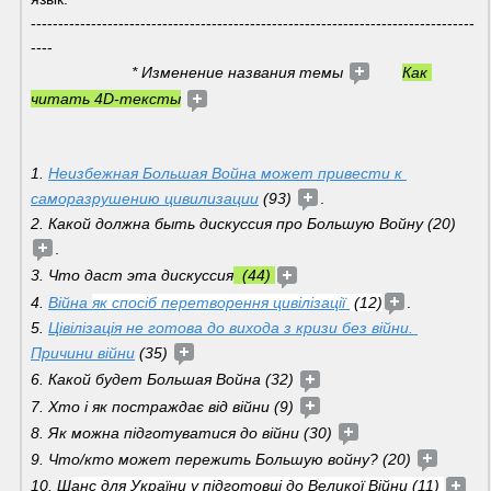
---------------------------------------------------------------------------------
---- 
                       * Изменение названия темы 
Как 
читать 4D-тексты
1. 
Неизбежная Большая Война может привести к 
саморазрушению цивилизации
 (93) 
.
2. Какой должна быть дискуссия про Большую Войну (20) 
. 
3. Что даст эта дискуссия
  (44) 
4. 
Війна 
як спосіб перетворення цивілізації 
 (12)
.
5. 
Цівілізація не готова до вихода з кризи без війни. 
Причини війни
 (35) 
6. Какой будет Большая Война (32) 
7. Хто і як постраждає від війни (9) 
8. Як можна підготуватися до війни (30) 
9. Что/кто может пережить Большую войну? (20) 
10. Ш
анс для України у підготовці до Великої Війни (11) 